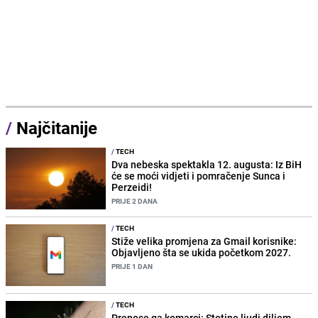
/
Najčitanije
/
TECH
Dva nebeska spektakla 12. augusta: Iz BiH
će se moći vidjeti i pomračenje Sunca i
Perzeidi!
PRIJE 2 DANA
/
TECH
Stiže velika promjena za Gmail korisnike:
Objavljeno šta se ukida početkom 2027.
PRIJE 1 DAN
/
TECH
Prenose ga komarci: Stotine ljudi diljem