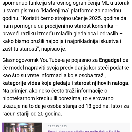
spomenuo funkciju starosnog ograničenja ML u utorak
u svom pismu o "klađenjima" platforme za narednu
godinu. "Koristit ćemo strojno učenje 2025. godine da
nam pomogne da
procijenimo starost korisnika
–
praveći razliku između mlađih gledalaca i odraslih –
kako bismo pružili najbolja i najprikladnija iskustva i
zaštitu starosti", napisao je.
Glasnogovornik YouTube-a je pojasnio za
Engadget
da
će model napraviti svoja predviđanja koristeći podatke
kao što su vrste informacija koje osoba traži,
kategorije videa koje gledaju i starost njihovih naloga
.
Na primjer, ako neko često traži informacije o
hipotekarnom kreditu ili porezima, to vjerovatno
ukazuje na to da je osoba starija od 18 godina. Isto i za
račun stariji od 20 godina.
13.02.25. 18:33
Revolucionarno otkriće na polju fizike: Da li je