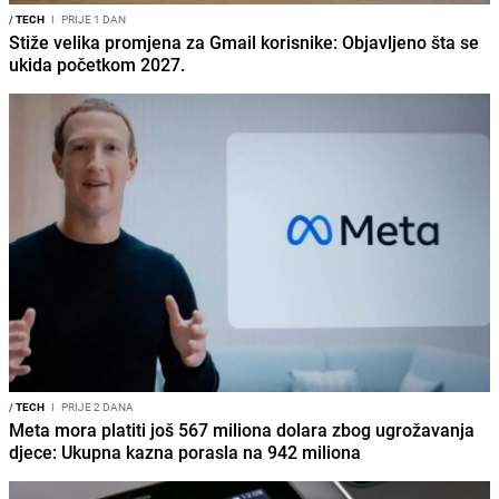
/
TECH
I
PRIJE 1 DAN
Stiže velika promjena za Gmail korisnike: Objavljeno šta se
ukida početkom 2027.
/
TECH
I
PRIJE 2 DANA
Meta mora platiti još 567 miliona dolara zbog ugrožavanja
djece: Ukupna kazna porasla na 942 miliona