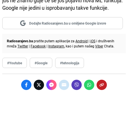
još ne znamo gdje će se još pojaviti nova ML funkcija.
Google nije jedini u isprobavanju takve funkcije.
Dodajte Radiosarajevo.ba u omiljene Google izvore
Radiosarajevo.ba
pratite putem aplikacije za
Android
|
iOS
i društvenih
mreža
Twitter
|
Facebook
|
Instagram
, kao i putem našeg
Viber
Chata.
#Youtube
#Google
#tehnologija