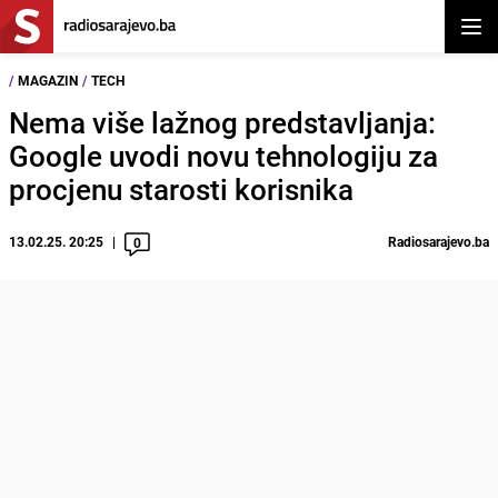
Otvor
/
MAGAZIN
/
TECH
Nema više lažnog predstavljanja:
Google uvodi novu tehnologiju za
procjenu starosti korisnika
13.02.25. 20:25
Radiosarajevo.ba
0