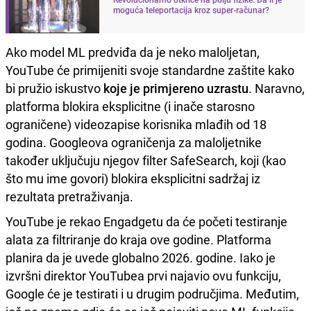
moguća teleportacija kroz super-računar?
Ako model ML predviđa da je neko maloljetan,
YouTube će primijeniti svoje standardne zaštite kako
bi pružio iskustvo
koje je primjereno uzrastu
. Naravno,
platforma blokira eksplicitne (i inače starosno
ograničene) videozapise korisnika mlađih od 18
godina. Googleova ograničenja za maloljetnike
također uključuju njegov filter SafeSearch, koji (kao
što mu ime govori) blokira eksplicitni sadržaj iz
rezultata pretraživanja.
YouTube je rekao Engadgetu da će početi testiranje
alata za filtriranje do kraja ove godine. Platforma
planira da je uvede globalno 2026. godine. Iako je
izvršni direktor YouTubea prvi najavio ovu funkciju,
Google će je testirati i u drugim područjima. Međutim,