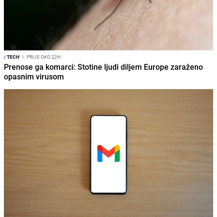
/
TECH
I
PRIJE OKO 22H
Prenose ga komarci: Stotine ljudi diljem Europe zaraženo
opasnim virusom