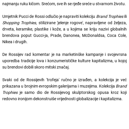
najmanju ruku kičom. Srećom, sve ih se rjeđe sreće u stvarnom životu.
Umjetnik Pucci de Rossi odlučio je napraviti kolekciju
Brand Trophies
ili
Shopping
Trophies
, stilizirane 'jelenje rogove', napravljene od željeza,
drveta, keramike, plastike i kože, a u kojima se kriju nazivi globalnih
brendova poput Gucci-ja, Prade, Danonea, McDonaldsa, Coca Cole,
Nikea i drugih.
De Rossijev rad komentar je na marketinške kampanje i svojevrsna
uporedba tradicije lova i konzumerističke kulture kapitalizma, u kojoj
su brendovi dobili skoro mitski značaj.
Svaki od de Rossijevih 'trofeja' ručno je izrađen, a kolekcija je već
prikazana u brojnim evropskim galerijama i muzejima. Kolekcija
Brand
Trophies
je samo dio de Rossijevog skulptorskog opusa kroz koji
redovno ironijom dekonstruiše vrijednosti globalizacije i kapitalizma.