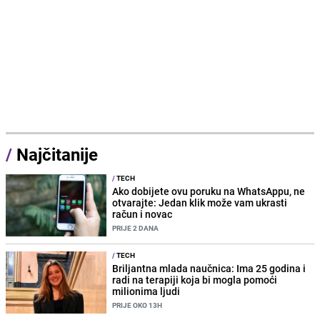
/
Najčitanije
/
TECH
Ako dobijete ovu poruku na WhatsAppu, ne
otvarajte: Jedan klik može vam ukrasti
račun i novac
PRIJE 2 DANA
/
TECH
Briljantna mlada naučnica: Ima 25 godina i
radi na terapiji koja bi mogla pomoći
milionima ljudi
PRIJE OKO 13H