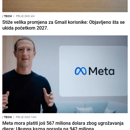
/
TECH
I
PRIJE OKO 4H
Stiže velika promjena za Gmail korisnike: Objavljeno šta se
ukida početkom 2027.
/
TECH
I
PRIJE OKO 10H
Meta mora platiti još 567 miliona dolara zbog ugrožavanja
djece: Ukupna kazna porasla na 942 miliona