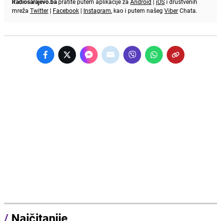
Radiosarajevo.ba
pratite putem aplikacije za
Android
|
iOS
i društvenih
mreža
Twitter
|
Facebook
|
Instagram
, kao i putem našeg
Viber
Chata.
/
Najčitanije