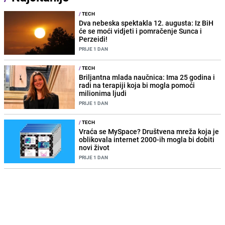
/
TECH
Dva nebeska spektakla 12. augusta: Iz BiH
će se moći vidjeti i pomračenje Sunca i
Perzeidi!
PRIJE 1 DAN
/
TECH
Briljantna mlada naučnica: Ima 25 godina i
radi na terapiji koja bi mogla pomoći
milionima ljudi
PRIJE 1 DAN
/
TECH
Vraća se MySpace? Društvena mreža koja je
oblikovala internet 2000-ih mogla bi dobiti
novi život
PRIJE 1 DAN