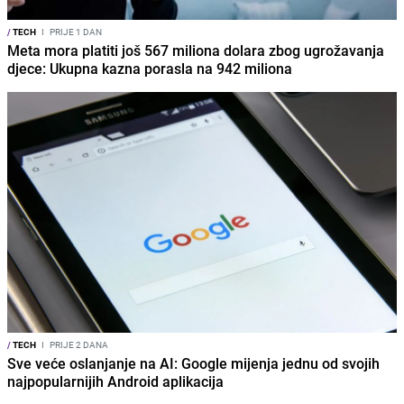
/
TECH
I
PRIJE 1 DAN
Meta mora platiti još 567 miliona dolara zbog ugrožavanja
djece: Ukupna kazna porasla na 942 miliona
/
TECH
I
PRIJE 2 DANA
Sve veće oslanjanje na AI: Google mijenja jednu od svojih
najpopularnijih Android aplikacija