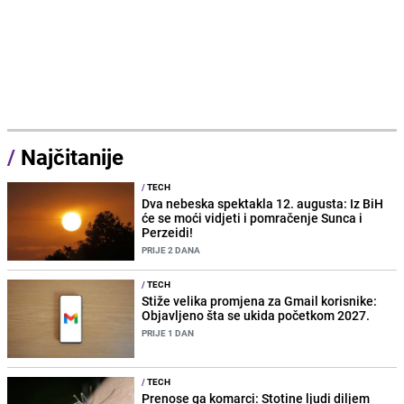
/
Najčitanije
/
TECH
Dva nebeska spektakla 12. augusta: Iz BiH
će se moći vidjeti i pomračenje Sunca i
Perzeidi!
PRIJE 2 DANA
/
TECH
Stiže velika promjena za Gmail korisnike:
Objavljeno šta se ukida početkom 2027.
PRIJE 1 DAN
/
TECH
Prenose ga komarci: Stotine ljudi diljem