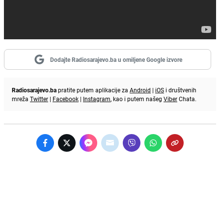
Dodajte Radiosarajevo.ba u omiljene Google izvore
Radiosarajevo.ba
pratite putem aplikacije za
Android
|
iOS
i društvenih
mreža
Twitter
|
Facebook
|
Instagram
, kao i putem našeg
Viber
Chata.