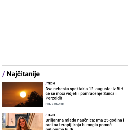
/
Najčitanije
/
TECH
Dva nebeska spektakla 12. augusta: Iz BiH
će se moći vidjeti i pomračenje Sunca i
Perzeidi!
PRIJE OKO 5H
/
TECH
Briljantna mlada naučnica: Ima 25 godina i
radi na terapiji koja bi mogla pomoći
milionima ljudi