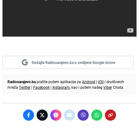
Dodajte Radiosarajevo.ba u omiljene Google izvore
Radiosarajevo.ba
pratite putem aplikacije za
Android
|
iOS
i društvenih
mreža
Twitter
|
Facebook
|
Instagram
, kao i putem našeg
Viber
Chata.