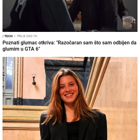
/
TECH
I
PRIJE OKO 7H
Poznati glumac otkriva: "Razočaran sam što sam odbijen da
glumim u GTA 6"