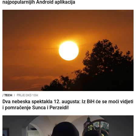
najpopularnijih Android aplikacija
/
TECH
I
PRIJE OKO 10H
Dva nebeska spektakla 12. augusta: Iz BiH će se moći vidjeti
i pomračenje Sunca i Perzeidi!