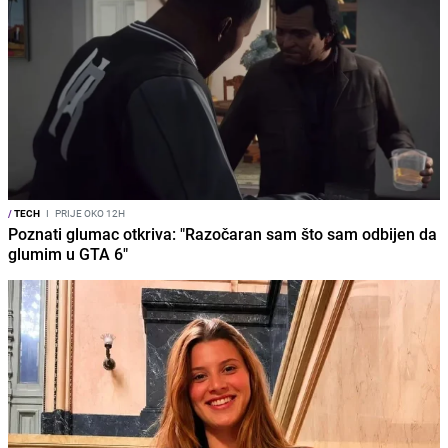
/
TECH
I
PRIJE OKO 12H
Poznati glumac otkriva: "Razočaran sam što sam odbijen da
glumim u GTA 6"