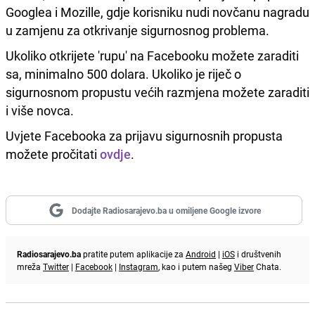
Googlea i Mozille, gdje korisniku nudi novčanu nagradu
u zamjenu za otkrivanje sigurnosnog problema.
Ukoliko otkrijete 'rupu' na Facebooku možete zaraditi
sa, minimalno 500 dolara. Ukoliko je riječ o
sigurnosnom propustu većih razmjena možete zaraditi
i više novca.
Uvjete Facebooka za prijavu sigurnosnih propusta
možete pročitati
ovdje
.
Dodajte Radiosarajevo.ba u omiljene Google izvore
Radiosarajevo.ba
pratite putem aplikacije za
Android
|
iOS
i društvenih
mreža
Twitter
|
Facebook
|
Instagram
, kao i putem našeg
Viber
Chata.