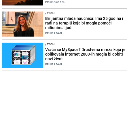
PRIJE OKO 10H
/
TECH
Briljantna mlada naučnica: Ima 25 godina i
radi na terapiji koja bi mogla pomoći
milionima ljudi
PRIJE 1 DAN
/
TECH
Vraća se MySpace? Društvena mreža koja je
oblikovala internet 2000-ih mogla bi dobiti
novi život
PRIJE 1 DAN