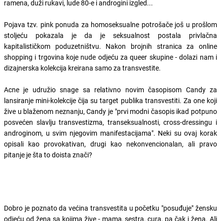
ramena, duži rukavi, lude 80-e i androgini izgled...
Pojava tzv. pink ponuda za homoseksualne potrošače još u prošlom
stoljeću pokazala je da je seksualnost postala privlačna
kapitalističkom poduzetništvu. Nakon brojnih stranica za online
shopping i trgovina koje nude odjeću za queer skupine - dolazi nam i
dizajnerska kolekcija kreirana samo za transvestite.
Acne je udružio snage sa relativno novim časopisom Candy za
lansiranje mini-kolekcije čija su target publika transvestiti. Za one koji
žive u blaženom neznanju, Candy je "prvi modni časopis ikad potpuno
posvećen slavlju transvestizma, transeksualnosti, cross-dressingu i
androginom, u svim njegovim manifestacijama". Neki su ovaj korak
opisali kao provokativan, drugi kao nekonvencionalan, ali pravo
pitanje je šta to doista znači?
Dobro je poznato da većina transvestita u početku "posuđuje" žensku
odjeću od žena sa kojima žive - mama, sestra, cura, pa čak i žena. Ali