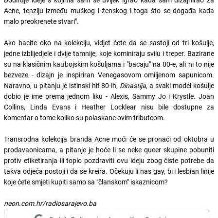
Acne, tenziju između muškog i ženskog i toga što se događa kada
malo preokrenete stvari".
Ako bacite oko na kolekciju, vidjet ćete da se sastoji od tri košulje,
jedne izblijedjele i dvije tamnije, koje kominiraju svilu i treper. Bazirane
su na klasičnim kaubojskim košuljama i "bacaju" na 80-e, ali ni to nije
bezveze - dizajn je inspiriran Venegasovom omiljenom sapunicom.
Naravno, u pitanju je istinski hit 80-ih,
Dinastija
, a svaki model košulje
dobio je ime prema jednom liku - Alexis, Sammy Jo i Krystle. Joan
Collins, Linda Evans i Heather Locklear nisu bile dostupne za
komentar o tome koliko su polaskane ovim tributeom.
Transrodna kolekcija branda Acne moći će se pronaći od oktobra u
prodavaonicama, a pitanje je hoće li se neke queer skupine pobuniti
protiv etiketiranja ili toplo pozdraviti ovu ideju zbog čiste potrebe da
takva odjeća postoji i da se kreira. Očekuju li nas gay, bi i lesbian linije
koje ćete smjeti kupiti samo sa "članskom" iskaznicom?
neon.com.hr/radiosarajevo.ba