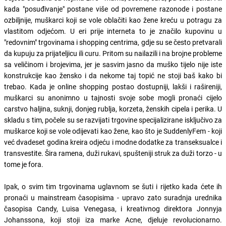
kada "posuđivanje" postane više od povremene razonode i postane
ozbiljnije, muškarci koji se vole oblačiti kao žene kreću u potragu za
vlastitom odjećom. U eri prije interneta to je značilo kupovinu u
"redovnim" trgovinama i shopping centrima, gdje su se često pretvarali
da kupuju za prijateljicu ili curu. Pritom su nailazili i na brojne probleme
sa veličinom i brojevima, jer je sasvim jasno da muško tijelo nije iste
konstrukcije kao žensko i da nekome taj topić ne stoji baš kako bi
trebao. Kada je online shopping postao dostupniji, lakši i rašireniji,
muškarci su anonimno u tajnosti svoje sobe mogli pronaći cijelo
carstvo haljina, suknji, donjeg rublja, korzeta, ženskih cipela i perika. U
skladu s tim, počele su se razvijati trgovine specijalizirane isključivo za
muškarce koji se vole odijevati kao žene, kao što je SuddenlyFem - koji
već dvadeset godina kreira odjeću i modne dodatke za transeksualce i
transvestite. Šira ramena, duži rukavi, spušteniji struk za duži torzo - u
tome je fora.
Ipak, o svim tim trgovinama uglavnom se šuti i rijetko kada ćete ih
pronaći u mainstream časopisima - upravo zato suradnja urednika
časopisa Candy, Luisa Venegasa, i kreativnog direktora Jonnyja
Johanssona, koji stoji iza marke Acne, djeluje revolucionarno.