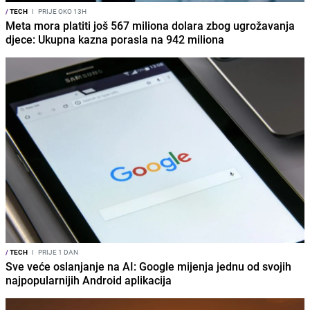
/
TECH
I
PRIJE OKO 13H
Meta mora platiti još 567 miliona dolara zbog ugrožavanja
djece: Ukupna kazna porasla na 942 miliona
/
TECH
I
PRIJE 1 DAN
Sve veće oslanjanje na AI: Google mijenja jednu od svojih
najpopularnijih Android aplikacija