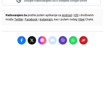
Dodajte Radiosarajevo.ba u omiljene Google izvore
Radiosarajevo.ba
pratite putem aplikacije za
Android
|
iOS
i društvenih
mreža
Twitter
|
Facebook
|
Instagram
, kao i putem našeg
Viber
Chata.