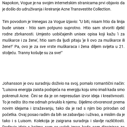
Napokon, Vogue je na svojim internetskim stranicama prvi objavio da
je došlo do udruživanja i kreiranje Acne Transvestite Collection.
Tim povodom je Venegas za Vogue izjavio: "U biti, nisam htio da linija
bude unisex - htio sam potpuno suprotno. Htio sam stvoriti djelić
rodne zbrkanosti. Umjesto uobičajenih unisex opisa koji kažu 'i za
muškarce i za žene', htio sam da ljudi pitaju 'je li ovo za muškarce ili
žene?' Pa, ovo je za sve vrste muškaraca i žena diljem svijeta u 21.
stoljeću. Tranny košulje su za sve!"
Johansson je ovu suradnju doživio na svoj, pomalo romantični način:
"Luisova energija zaista podsjeća na energiju koju smo imali kada smo
pokrenuli Acne. Čini se da je on nepresušan izvor ideja i kreativnosti.
To je nešto što me odmah privuklo k njemu. Dijelimo otvorenost prema
novim idejama i izražavanju, tako da je rad s njim bio prirodan od
početka. Ovaj posao radim da bih se zabavljao i uživao, a mislim da je
tako i s Luisom. Kolekcija je zaigrana suradnja i slavlje različitosti.
Dodiruje ideje s kojima sam se uvijek igrao kada sam dizajnirao za