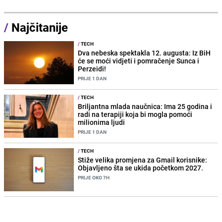
/
Najčitanije
/
TECH
Dva nebeska spektakla 12. augusta: Iz BiH
će se moći vidjeti i pomračenje Sunca i
Perzeidi!
PRIJE 1 DAN
/
TECH
Briljantna mlada naučnica: Ima 25 godina i
radi na terapiji koja bi mogla pomoći
milionima ljudi
PRIJE 1 DAN
/
TECH
Stiže velika promjena za Gmail korisnike:
Objavljeno šta se ukida početkom 2027.
PRIJE OKO 7H