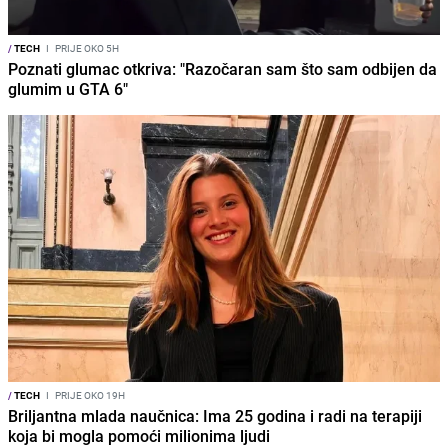
/
TECH
I
PRIJE OKO 5H
Poznati glumac otkriva: "Razočaran sam što sam odbijen da
glumim u GTA 6"
/
TECH
I
PRIJE OKO 19H
Briljantna mlada naučnica: Ima 25 godina i radi na terapiji
koja bi mogla pomoći milionima ljudi