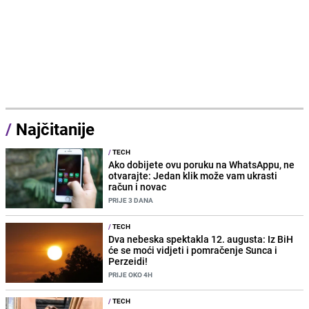
/
Najčitanije
/
TECH
Ako dobijete ovu poruku na WhatsAppu, ne
otvarajte: Jedan klik može vam ukrasti
račun i novac
PRIJE 3 DANA
/
TECH
Dva nebeska spektakla 12. augusta: Iz BiH
će se moći vidjeti i pomračenje Sunca i
Perzeidi!
PRIJE OKO 4H
/
TECH