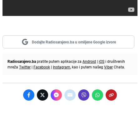
Dodajte Radiosarajevo.ba u omiljene Google izvore
Radiosarajevo.ba
pratite putem aplikacije za
Android
|
iOS
i društvenih
mreža
Twitter
|
Facebook
|
Instagram
, kao i putem našeg
Viber
Chata.