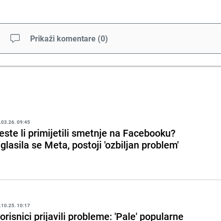
Prikaži komentare
(
0
)
.03.26. 09:45
este li primijetili smetnje na Facebooku?
glasila se Meta, postoji 'ozbiljan problem'
.10.25. 10:17
orisnici prijavili probleme: 'Pale' popularne