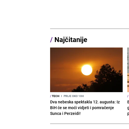
/
Najčitanije
/
TECH
I
PRIJE OKO 10H
/
Dva nebeska spektakla 12. augusta: Iz
BiH će se moći vidjeti i pomračenje
g
Sunca i Perzeidi!