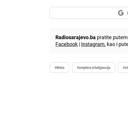
Radiosarajevo.ba
pratite putem 
Facebook
|
Instagram
, kao i p
#Meta
#umjetna inteligencija
#ot