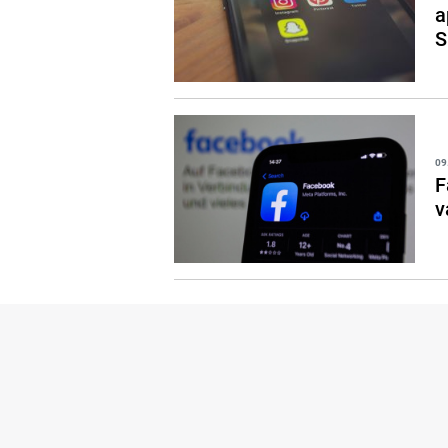
a
S
09
F
v