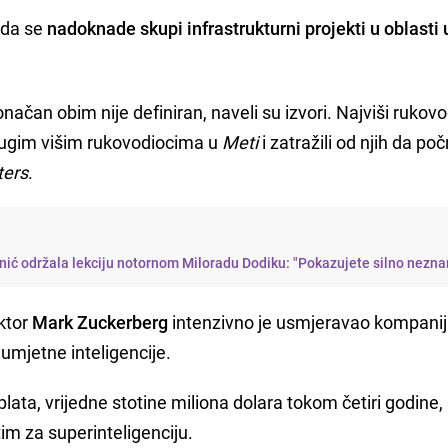
 da se
nadoknade skupi infrastrukturni projekti u oblasti
načan obim nije definiran, naveli su izvori. Najviši rukovo
drugim višim rukovodiocima u
Meti
i zatražili od njih da po
ters
.
ić održala lekciju notornom Miloradu Dodiku: "Pokazujete silno nezna
ektor
Mark Zuckerberg
intenzivno je usmjeravao kompanij
umjetne inteligencije.
ata, vrijedne stotine miliona dolara tokom četiri godine,
tim za superinteligenciju.