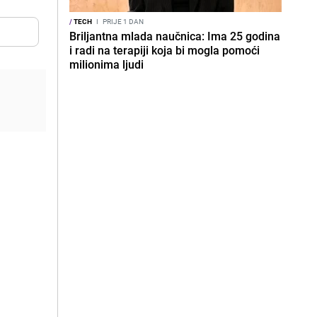
/
TECH
I
PRIJE 1 DAN
Briljantna mlada naučnica: Ima 25 godina
i radi na terapiji koja bi mogla pomoći
milionima ljudi