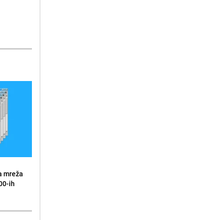
a mreža
00-ih