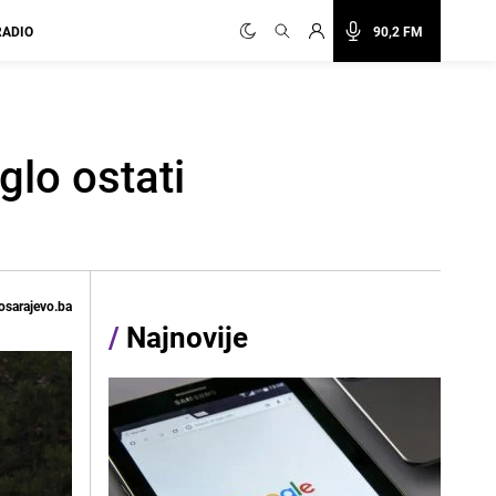
RADIO
90,2 FM
glo ostati
osarajevo.ba
/
Najnovije