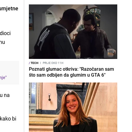
 umjetne
dioci
čnu
/
TECH
I
PRIJE OKO 11H
Poznati glumac otkriva: "Razočaran sam
što sam odbijen da glumim u GTA 6"
nje"
u na
 kako bi