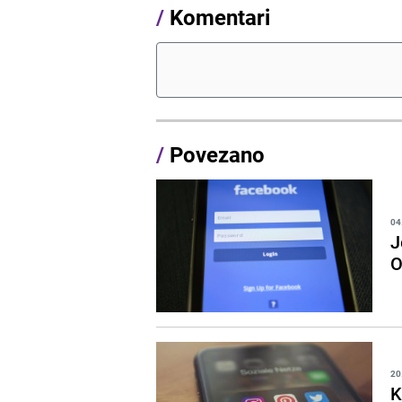
/
Komentari
/
Povezano
04
J
O
20
K