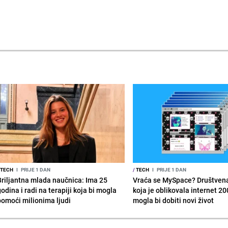
TECH
I
PRIJE 1 DAN
/
TECH
I
PRIJE 1 DAN
Briljantna mlada naučnica: Ima 25
Vraća se MySpace? Društven
odina i radi na terapiji koja bi mogla
koja je oblikovala internet 20
pomoći milionima ljudi
mogla bi dobiti novi život