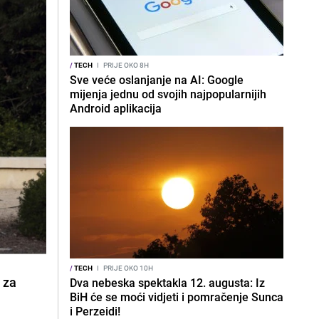
/
TECH
I
PRIJE OKO 8H
Sve veće oslanjanje na AI: Google
mijenja jednu od svojih najpopularnijih
Android aplikacija
/
TECH
I
PRIJE OKO 10H
u za
Dva nebeska spektakla 12. augusta: Iz
BiH će se moći vidjeti i pomračenje Sunca
i Perzeidi!