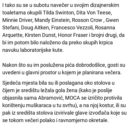
I tako su se u subotu navečer u svojim dizajnerskim
toaletama okupili Tilda Swinton, Dita Von Teese,
Minnie Driver, Mandy Einstein, Rosson Crow , Gwen
Stefani, Doug Aitken, Francesco Vezzoli, Rosanna
Arquette, Kirsten Dunst, Honor Fraser i brojni drugi, da
bi im potom bilo naloženo da preko skupih krpica
navuku laboratorijske kute.
Nakon što su im poslužena pića dobrodošlice, gosti su
uvedeni u glavni prostor u kojem je planirana večera.
Sjedeća mjesta bila su ili poslagana oko stolova u
čijem je središtu ležala gola žena (kako je poslije
objasnila sama Abramović, MOCA se izričito protivila
korištenju muškaraca u tu svrhu), a na njoj kostur, ili su
pak iz središta stolova izvirivale glave izvođača koje su
se tokom večeri polako i ravnomjerno okretale.