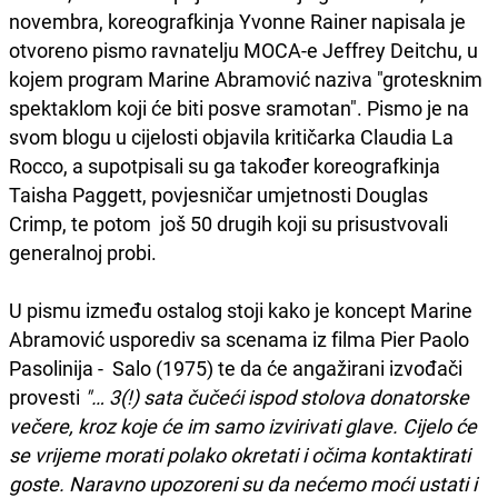
novembra, koreografkinja Yvonne Rainer napisala je
otvoreno pismo ravnatelju MOCA-e Jeffrey Deitchu, u
kojem program Marine Abramović naziva "grotesknim
spektaklom koji će biti posve sramotan". Pismo je na
svom blogu u cijelosti objavila kritičarka Claudia La
Rocco, a supotpisali su ga također koreografkinja
Taisha Paggett, povjesničar umjetnosti Douglas
Crimp, te potom još 50 drugih koji su prisustvovali
generalnoj probi.
U pismu između ostalog stoji kako je koncept Marine
Abramović usporediv sa scenama iz filma Pier Paolo
Pasolinija - Salo (1975) te da će angažirani izvođači
provesti
"… 3(!) sata čučeći ispod stolova donatorske
večere, kroz koje će im samo izvirivati glave. Cijelo će
se vrijeme morati polako okretati i očima kontaktirati
goste. Naravno upozoreni su da nećemo moći ustati i