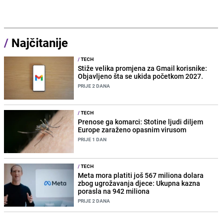
/
Najčitanije
/
TECH
Stiže velika promjena za Gmail korisnike:
Objavljeno šta se ukida početkom 2027.
PRIJE 2 DANA
/
TECH
Prenose ga komarci: Stotine ljudi diljem
Europe zaraženo opasnim virusom
PRIJE 1 DAN
/
TECH
Meta mora platiti još 567 miliona dolara
zbog ugrožavanja djece: Ukupna kazna
porasla na 942 miliona
PRIJE 2 DANA