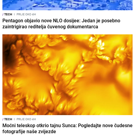
/
TECH
I
PRIJE OKO 4H
Pentagon objavio nove NLO dosijee: Jedan je posebno
zaintrigirao reditelja čuvenog dokumentarca
/
TECH
I
PRIJE OKO 4H
Moćni teleskop otkrio tajnu Sunca: Pogledajte nove čudesne
fotografije naše zvijezde