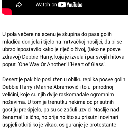
U pola večere na scenu je skupina do pasa golih
mladića donijela i tijelo na mrtvačkoj nosiljci, da bi se
ubrzo ispostavilo kako je riječ o živoj, (iako ne posve
zdravoj) Debbie Harry, koja je izvela i par svojih hitova
poput 'One Way Or Another' i 'Heart of Glass'.
Desert je pak bio poslužen u obliku replika posve golih
Debbie Harry i Marine Abramović i to u prirodnoj
veličini, koje su njih dvije raskomadale ogromnim
noževima. U tom je trenutku nekima od prisutnih
gostiju prekipjelo, pa su se začuli uzvici 'Naslije nad
ženama!'i slično, no prije no što su prisutni novinari
uspjeli otkriti ko je vikao, osiguranje je protestante