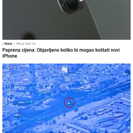
/
TECH
I
PRIJE OKO 1H
Paprena cijena: Objavljeno koliko bi mogao koštati novi
iPhone