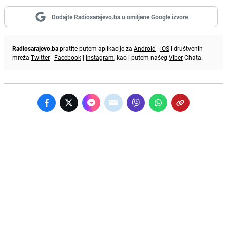
Dodajte Radiosarajevo.ba u omiljene Google izvore
Radiosarajevo.ba
pratite putem aplikacije za
Android
|
iOS
i društvenih
mreža
Twitter
|
Facebook
|
Instagram
, kao i putem našeg
Viber
Chata.