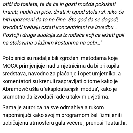
otići do toaleta, te da će ih gosti možda pokušati
hraniti, nuditi im piće, dirati ih ispod stola i sl. iako će
biti upozoreni da to ne čine. Što god da se dogodi,
izvođači trebaju ostati koncentrirani na izvedbu…
Postoji i druga audicija za izvođače koji će ležati goli
na stolovima s lažnim kosturima na sebi…"
Potpisnici su nadalje bili zgroženi metodama koje
MOCA primjenjuje nad umjetnicima da bi prikupila
sredstava, navodno za plaćanje i opet umjetnika, a
komentatori su krenuli raspravljati o tome kako je
Abramović ušla u 'eksploatacijski modus', kako je
sramotno da izvođači rade u takvim uvjetima.
Sama je autorica na sve odmahivala rukom
napominjući kako svojim programom želi 'izmijeniti
uobičajenu atmosferu gala večere', prenosi Teatar.hr.