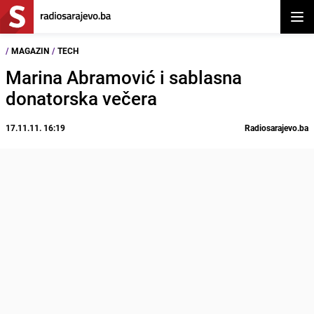
Otvor
/
MAGAZIN
/
TECH
Marina Abramović i sablasna
donatorska večera
17.11.11. 16:19
Radiosarajevo.ba