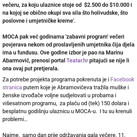
večeru, za koju ulaznice stoje od $2.500 do $10.000 i
na kojoj se obično okupi sva sila što holivudske, što
poslovne i umjetničke kreme'.
MOCA pak već godinama 'zabavni program' večeri
povjerava nekom od proslavljenih umjetnika čija djela
ima u fundusu. Ove godine izbor je pao na Marinu
Abarmović, prenosi portal
Teatar.hr
pitajući se nije li
ona ovaj put pretjerala.
Za potrebe projekta programa pokrenuta je i
Facebook
stranica
putem koje je Abramovićeva tražila muške i
ženske izvođače voljne sudjelovati u probama i
višesatnom programu, za plaću od (tek) 150 dolara i
besplatnu godišnju ulaznicu u MOCA-u. I tu su krenuli
problemi…
Naime, samo dan prije održavanja gala večere, 11.