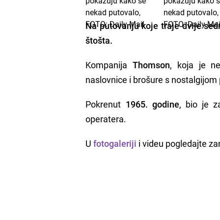
Na putovanju koje traje dvije sed
štošta.
Kompanija
Thomson
, koja je n
naslovnice i brošure s nostalgijom
Pokrenut
1965. godine
, bio je 
operatera.
U
fotogaleriji
i videu pogledajte za