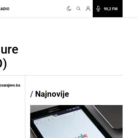
RADIO
90,2 FM
šure
O)
osarajevo.ba
/
Najnovije