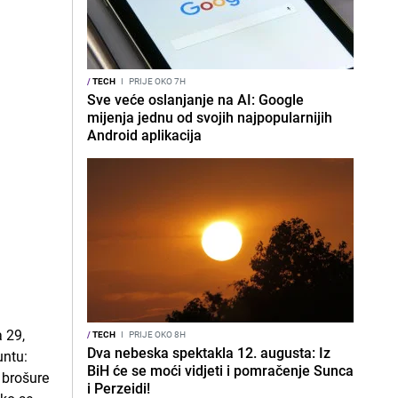
/
TECH
I
PRIJE OKO 7H
Sve veće oslanjanje na AI: Google
mijenja jednu od svojih najpopularnijih
Android aplikacija
/
TECH
I
PRIJE OKO 8H
Dva nebeska spektakla 12. augusta: Iz
BiH će se moći vidjeti i pomračenje Sunca
i Perzeidi!