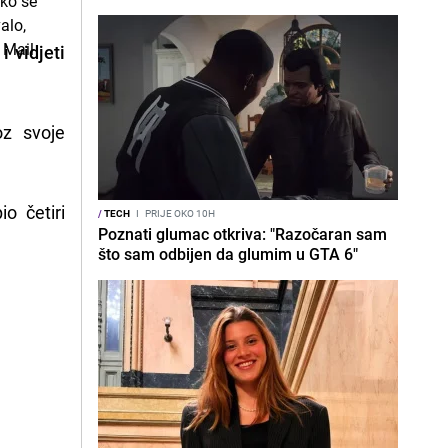
 vidjeti
oz svoje
io četiri
/
TECH
I
PRIJE OKO 10H
Poznati glumac otkriva: "Razočaran sam
što sam odbijen da glumim u GTA 6"