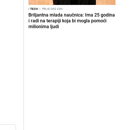
/
TECH
I
PRIJE OKO 23H
Briljantna mlada naučnica: Ima 25 godina
i radi na terapiji koja bi mogla pomoći
milionima ljudi