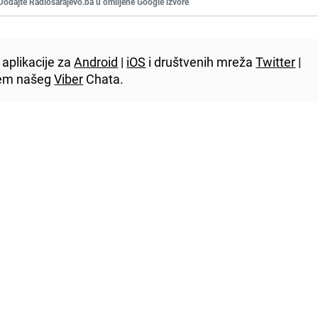
Dodajte Radiosarajevo.ba u omiljene Google izvore
aplikacije za
Android
|
iOS
i društvenih mreža
Twitter
|
utem našeg
Viber
Chata.