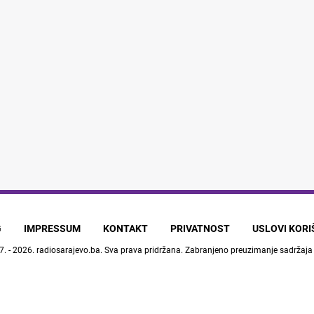
G
IMPRESSUM
KONTAKT
PRIVATNOST
USLOVI KOR
7. - 2026.
radiosarajevo.ba
. Sva prava pridržana. Zabranjeno preuzimanje sadržaja