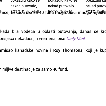
mice, nekada ste za 40 funti mogli obići mnogo mjesta i
ekada bila vodeća u oblasti putovanja, danas se kr
 prisjeća nekadašnjih vremena, piše
Daily Mail.
zamisao kanadske novine i
Roy Thomsona
, koji je kup
nimljive destinacije za samo 40 funti.