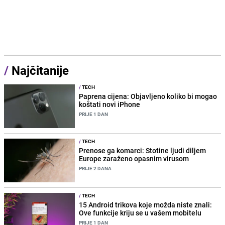
/
Najčitanije
/
TECH
Paprena cijena: Objavljeno koliko bi mogao
koštati novi iPhone
PRIJE 1 DAN
/
TECH
Prenose ga komarci: Stotine ljudi diljem
Europe zaraženo opasnim virusom
PRIJE 2 DANA
/
TECH
15 Android trikova koje možda niste znali:
Ove funkcije kriju se u vašem mobitelu
PRIJE 1 DAN