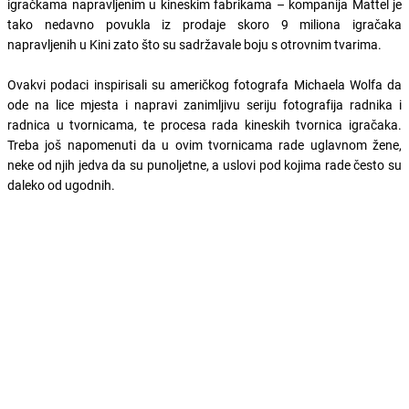
igračkama napravljenim u kineskim fabrikama – kompanija Mattel je
tako nedavno povukla iz prodaje skoro 9 miliona igračaka
napravljenih u Kini zato što su sadržavale boju s otrovnim tvarima.
Ovakvi podaci inspirisali su američkog fotografa Michaela Wolfa da
ode na lice mjesta i napravi zanimljivu seriju fotografija radnika i
radnica u tvornicama, te procesa rada kineskih tvornica igračaka.
Treba još napomenuti da u ovim tvornicama rade uglavnom žene,
neke od njih jedva da su punoljetne, a uslovi pod kojima rade često su
daleko od ugodnih.