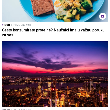
/
TECH
I
PRIJE OKO 12H
Često konzumirate proteine? Naučnici imaju važnu poruku
za vas