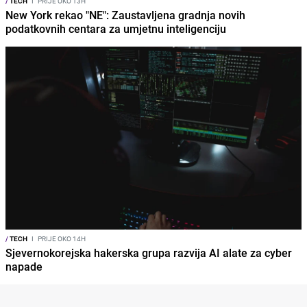
/
TECH
I
PRIJE OKO 13H
New York rekao "NE": Zaustavljena gradnja novih
podatkovnih centara za umjetnu inteligenciju
/
TECH
I
PRIJE OKO 14H
Sjevernokorejska hakerska grupa razvija AI alate za cyber
napade