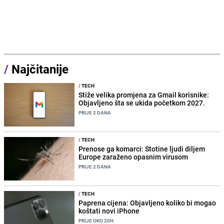
/
Najčitanije
/
TECH
Stiže velika promjena za Gmail korisnike:
Objavljeno šta se ukida početkom 2027.
PRIJE 2 DANA
/
TECH
Prenose ga komarci: Stotine ljudi diljem
Europe zaraženo opasnim virusom
PRIJE 2 DANA
/
TECH
Paprena cijena: Objavljeno koliko bi mogao
koštati novi iPhone
PRIJE OKO 20H