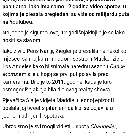
popularna. Iako ima samo 12 godina video spotovi u
kojima je plesala pregledani su
više od milijardu puta
na Youtubeu.
No jedno je sigurno, ovoj 12-godišnjakinji nije se lako
nositi sa slavom.
Iako živi u Pensilvaniji, Ziegler je preselila na nekoliko
mjeseci sa majkom i mlađom sestrom Mackenzie u
Los Angeles kako bi snimala narednu sezonu
Dance
Moms
emisije u kojoj se prvi put pojavila pred
kamerama.
Bilo je to
2011. godine, kada je kao
osmogodišnjakinja bila dio ovog reality showa
.
Pjevačica Sia je vidjela Maddie u jednoj epizodi i
poslala joj tweet s pitanjem da li bi se pojavila u
jednom od njenih spotova.
Ubrzo smo je svi mogli vidjeti u spot
u Chandelier
,