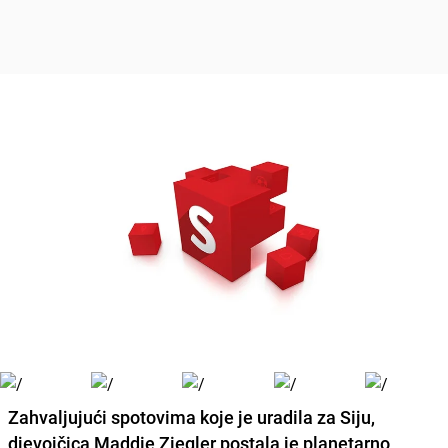
Zahvaljujući spotovima koje je uradila za
Siju
,
djevojčica
Maddie Ziegler
postala je planetarno