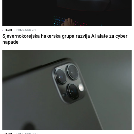
/
TECH
I
PRIJE OKO 2H
Sjevernokorejska hakerska grupa razvija AI alate za cyber
napade
/
TECH
I
PRIJE OKO 20H