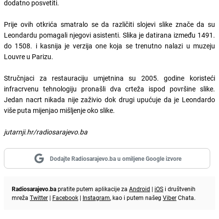
dodatno posvetiti.
Prije ovih otkrića smatralo se da različiti slojevi slike znače da su
Leondardu pomagali njegovi asistenti. Slika je datirana između 1491.
do 1508. i kasnija je verzija one koja se trenutno nalazi u muzeju
Louvre u Parizu.
Stručnjaci za restauraciju umjetnina su 2005. godine koristeći
infracrvenu tehnologiju pronašli dva crteža ispod površine slike.
Jedan nacrt nikada nije zaživio dok drugi upućuje da je Leondardo
više puta mijenjao mišljenje oko slike.
jutarnji.hr/radiosarajevo.ba
Dodajte Radiosarajevo.ba u omiljene Google izvore
Radiosarajevo.ba
pratite putem aplikacije za
Android
|
iOS
i društvenih
mreža
Twitter
|
Facebook
|
Instagram
, kao i putem našeg
Viber
Chata.