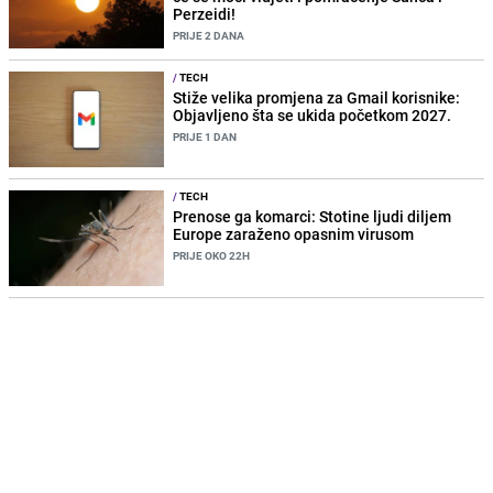
Perzeidi!
PRIJE 2 DANA
/
TECH
Stiže velika promjena za Gmail korisnike:
Objavljeno šta se ukida početkom 2027.
PRIJE 1 DAN
/
TECH
Prenose ga komarci: Stotine ljudi diljem
Europe zaraženo opasnim virusom
PRIJE OKO 22H