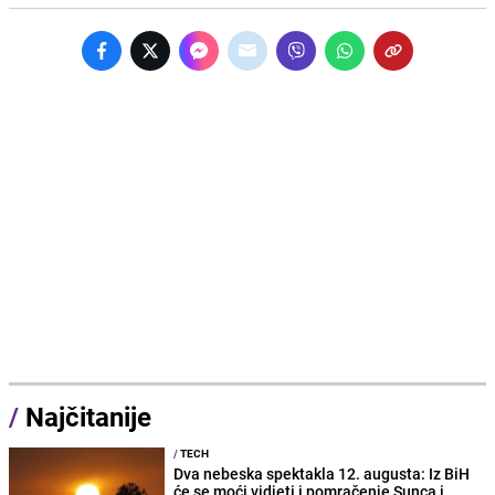
/
Najčitanije
/
TECH
Dva nebeska spektakla 12. augusta: Iz BiH
će se moći vidjeti i pomračenje Sunca i