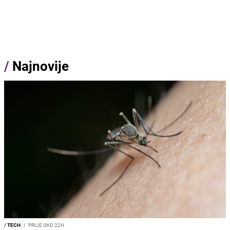
/
Najnovije
/
TECH
I
PRIJE OKO 22H