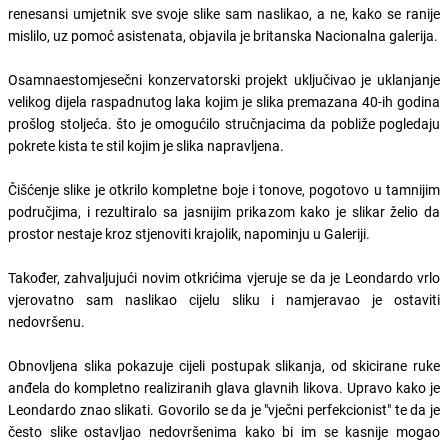
renesansi umjetnik sve svoje slike sam naslikao, a ne, kako se ranije
mislilo, uz pomoć asistenata, objavila je britanska Nacionalna galerija.
Osamnaestomjesečni konzervatorski projekt uključivao je uklanjanje
velikog dijela raspadnutog laka kojim je slika premazana 40-ih godina
prošlog stoljeća. što je omogućilo stručnjacima da pobliže pogledaju
pokrete kista te stil kojim je slika napravljena.
Čišćenje slike je otkrilo kompletne boje i tonove, pogotovo u tamnijim
područjima, i rezultiralo sa jasnijim prikazom kako je slikar želio da
prostor nestaje kroz stjenoviti krajolik, napominju u Galeriji.
Također, zahvaljujući novim otkrićima vjeruje se da je Leondardo vrlo
vjerovatno sam naslikao cijelu sliku i namjeravao je ostaviti
nedovršenu.
Obnovljena slika pokazuje cijeli postupak slikanja, od skicirane ruke
anđela do kompletno realiziranih glava glavnih likova. Upravo kako je
Leondardo znao slikati. Govorilo se da je "vječni perfekcionist" te da je
često slike ostavljao nedovršenima kako bi im se kasnije mogao