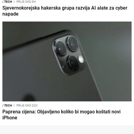
/
TECH
I
PRIJE OKO 3H
Sjevernokorejska hakerska grupa razvija AI alate za cyber
napade
/
TECH
I
PRIJE OKO 22H
Paprena cijena: Objavljeno koliko bi mogao koštati novi
iPhone