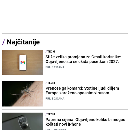
/
Najčitanije
/
TECH
Stiže velika promjena za Gmail korisnike:
Objavljeno šta se ukida početkom 2027.
PRIJE 2 DANA
/
TECH
Prenose ga komarci: Stotine ljudi diljem
Europe zaraženo opasnim virusom
PRIJE 2 DANA
/
TECH
Paprena cijena: Objavljeno koliko bi mogao
koštati novi iPhone
PRIJE OKO 22H