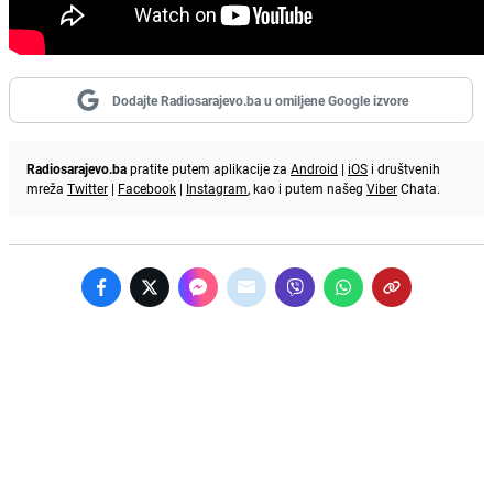
Dodajte Radiosarajevo.ba u omiljene Google izvore
Radiosarajevo.ba
pratite putem aplikacije za
Android
|
iOS
i društvenih
mreža
Twitter
|
Facebook
|
Instagram
, kao i putem našeg
Viber
Chata.