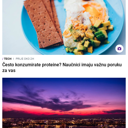
/
TECH
I
PRIJE OKO 2H
Često konzumirate proteine? Naučnici imaju važnu poruku
za vas