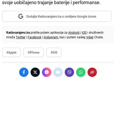
svoje uobičajeno trajanje baterije i performanse.
Dodajte Radiosarajevo.ba u omiljene Google izvore
Radiosarajevo.ba
pratite putem aplikacije za
Android
|
iOS
i društvenih
mreža
Twitter
|
Facebook
|
Instagram
, kao i putem našeg
Viber
Chata.
#Apple
#iPhone
#iOS