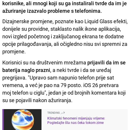
korisnike, ali mnogi koji su ga instalirali tvrde da im je
ažuriranje izazvalo probleme s telefonima.
Dizajnerske promjene, poznate kao Liquid Glass efekti,
donijele su providne, staklasto nalik ikone aplikacija,
novi izgled početnog i zaključanog ekrana te dodatne
opcije prilagođavanja, ali očigledno nisu svi spremni za
promjene.
Korisnici su na društvenim mrežama
prijavili da im se
baterija naglo prazni
, a neki tvrde i da se uređaj
pregrijava. "Upravo sam napunio telefon prije sat
vremena, a već je pao na 79 posto. iOS 26 pretvara
moj telefon u ciglu", jedan je od brojnih komentara koji
su se pojavili nakon ažuriranja.
TRENDING
Klimatski fenomeni mijenjaju vrijeme:
Pogledajte šta nas čeka tokom zime