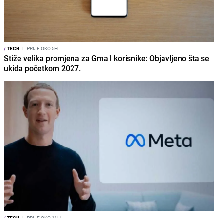
/
TECH
I
PRIJE OKO 5H
Stiže velika promjena za Gmail korisnike: Objavljeno šta se
ukida početkom 2027.
/
TECH
I
PRIJE OKO 11H