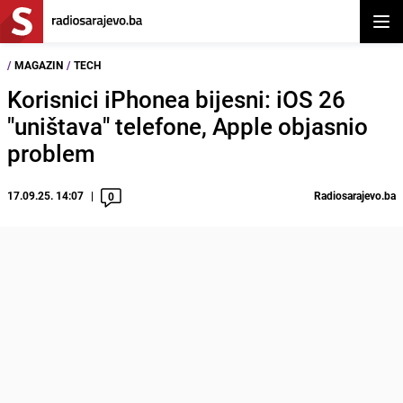
Otvor
/
MAGAZIN
/
TECH
Korisnici iPhonea bijesni: iOS 26
"uništava" telefone, Apple objasnio
problem
17.09.25. 14:07
Radiosarajevo.ba
0