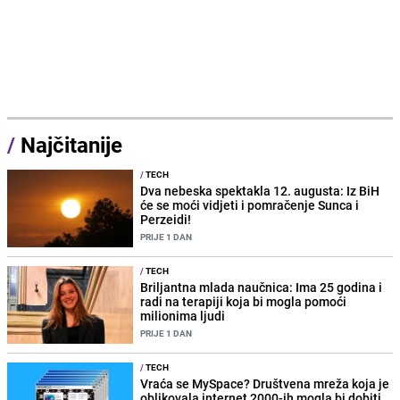
/
Najčitanije
/
TECH
Dva nebeska spektakla 12. augusta: Iz BiH
će se moći vidjeti i pomračenje Sunca i
Perzeidi!
PRIJE 1 DAN
/
TECH
Briljantna mlada naučnica: Ima 25 godina i
radi na terapiji koja bi mogla pomoći
milionima ljudi
PRIJE 1 DAN
/
TECH
Vraća se MySpace? Društvena mreža koja je
oblikovala internet 2000-ih mogla bi dobiti