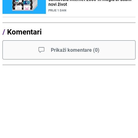
novi život
PRIJE 1 DAN
/
Komentari
Prikaži komentare
(
0
)