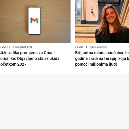
TECH
I
PRIJE OKO 17H
/
TECH
I
PRIJE 2 DANA
Stiže velika promjena za Gmail
Briljantna mlada naučnica: I
korisnike: Objavljeno šta se ukida
godina i radi na terapiji koja
početkom 2027.
pomoći milionima ljudi