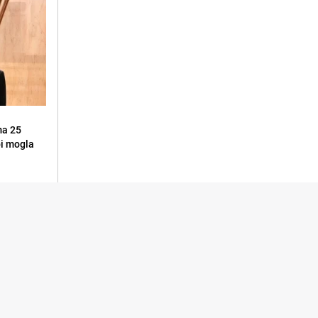
ma 25
 bi mogla