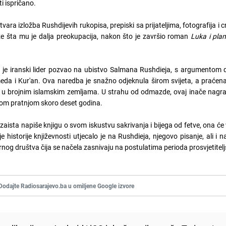
i ispričano.
ara izložba Rushdijevih rukopisa, prepiski sa prijateljima, fotografija i cr
aže šta mu je dalja preokupacija, nakon što je završio roman
Luka i pla
o je iranski lider pozvao na ubistvo Salmana Rushdieja, s argumentom 
da i Kur'an. Ova naredba je snažno odjeknula širom svijeta, a praćena
u brojnim islamskim zemljama. U strahu od odmazde, ovaj inače nagrađ
ijskom pratnjom skoro deset godina.
zaista napiše knjigu o svom iskustvu sakrivanja i bijega od fetve, ona će
e historije književnosti utjecalo je na Rushdieja, njegovo pisanje, ali i 
og društva čija se načela zasnivaju na postulatima perioda prosvjetitelj
Dodajte Radiosarajevo.ba u omiljene Google izvore