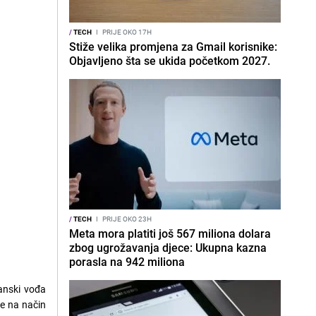
/
TECH
I
PRIJE OKO 17H
Stiže velika promjena za Gmail korisnike:
Objavljeno šta se ukida početkom 2027.
/
TECH
I
PRIJE OKO 23H
Meta mora platiti još 567 miliona dolara
zbog ugrožavanja djece: Ukupna kazna
porasla na 942 miliona
ranski vođa
ve na način