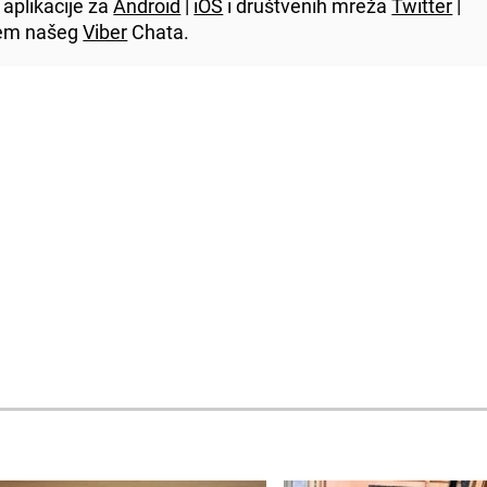
aplikacije za
Android
|
iOS
i društvenih mreža
Twitter
|
utem našeg
Viber
Chata.