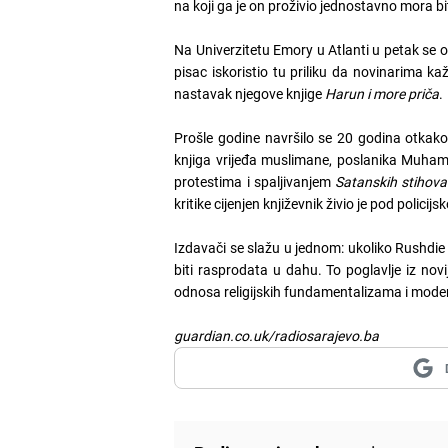
na koji ga je on proživio jednostavno mora bit
Na Univerzitetu Emory u Atlanti u petak se otv
pisac iskoristio tu priliku da novinarima k
nastavak njegove knjige
Harun i more priča
.
Prošle godine navršilo se 20 godina otkak
knjiga vrijeđa muslimane, poslanika Muhame
protestima i spaljivanjem
Satanskih stihova
kritike cijenjen književnik živio je pod polic
Izdavači se slažu u jednom: ukoliko Rushdie 
biti rasprodata u dahu. To poglavlje iz novij
odnosa religijskih fundamentalizama i modern
guardian.co.uk/radiosarajevo.ba