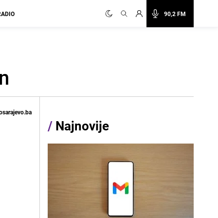
RADIO
90,2 FM
an
osarajevo.ba
/
Najnovije