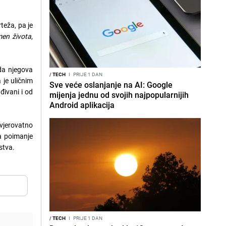
teža, pa je
men života
,
da njegova
/
TECH
I
PRIJE 1 DAN
 je uličnim
Sve veće oslanjanje na AI: Google
ivani i od
mijenja jednu od svojih najpopularnijih
Android aplikacija
 vjerovatno
na poimanje
stva.
/
TECH
I
PRIJE 1 DAN