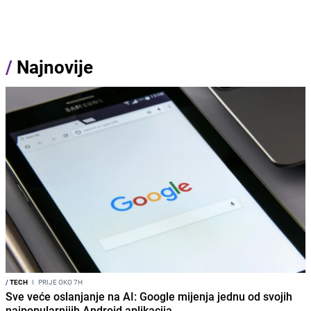
/
Najnovije
/
TECH
I
PRIJE OKO 7H
Sve veće oslanjanje na AI: Google mijenja jednu od svojih
najpopularnijih Android aplikacija