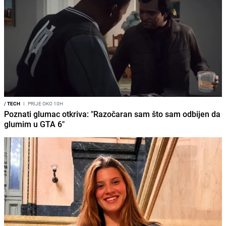
/
TECH
I
PRIJE OKO 10H
Poznati glumac otkriva: "Razočaran sam što sam odbijen da
glumim u GTA 6"