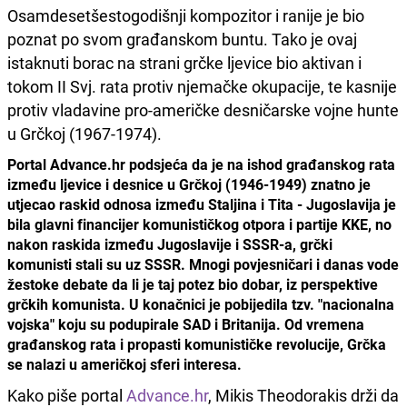
Osamdesetšestogodišnji kompozitor i ranije je bio
poznat po svom građanskom buntu. Tako je ovaj
istaknuti borac na strani grčke ljevice bio aktivan i
tokom II Svj. rata protiv njemačke okupacije, te kasnije
protiv vladavine pro-američke desničarske vojne hunte
u Grčkoj (1967-1974).
Portal Advance.hr podsjeća da je na ishod građanskog rata
između ljevice i desnice u Grčkoj (1946-1949) znatno je
utjecao raskid odnosa između Staljina i Tita - Jugoslavija je
bila glavni financijer komunističkog otpora i partije KKE, no
nakon raskida između Jugoslavije i SSSR-a, grčki
komunisti stali su uz SSSR. Mnogi povjesničari i danas vode
žestoke debate da li je taj potez bio dobar, iz perspektive
grčkih komunista. U konačnici je pobijedila tzv. "nacionalna
vojska" koju su podupirale SAD i Britanija. Od vremena
građanskog rata i propasti komunističke revolucije, Grčka
se nalazi u američkoj sferi interesa.
Kako piše portal
Advance.hr
, Mikis Theodorakis drži da