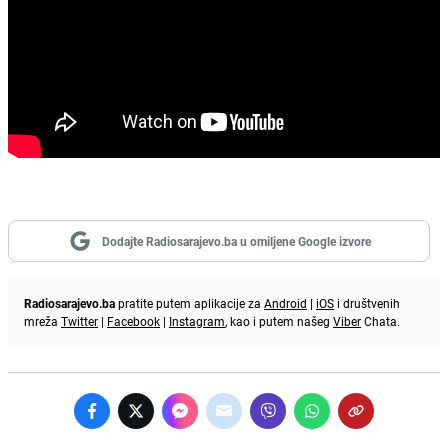
Dodajte Radiosarajevo.ba u omiljene Google izvore
Radiosarajevo.ba
pratite putem aplikacije za
Android
|
iOS
i društvenih
mreža
Twitter
|
Facebook
|
Instagram
, kao i putem našeg
Viber
Chata.