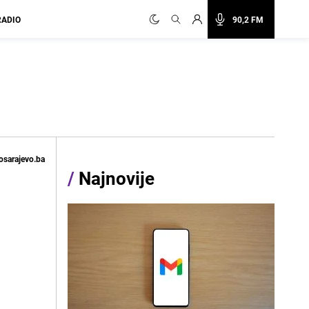
RADIO
90,2 FM
osarajevo.ba
/
Najnovije