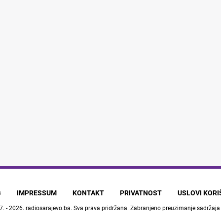
G
IMPRESSUM
KONTAKT
PRIVATNOST
USLOVI KOR
7. - 2026.
radiosarajevo.ba
. Sva prava pridržana. Zabranjeno preuzimanje sadržaja