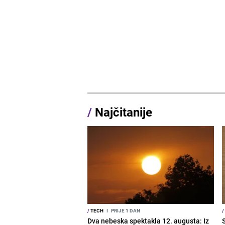
/
Najčitanije
/
TECH
I
PRIJE 1 DAN
/
Dva nebeska spektakla 12. augusta: Iz