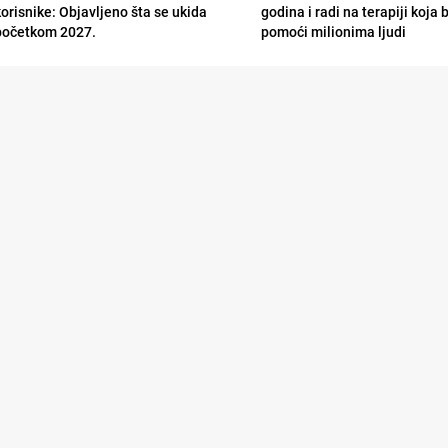
korisnike: Objavljeno šta se ukida
godina i radi na terapiji koja
početkom 2027.
pomoći milionima ljudi