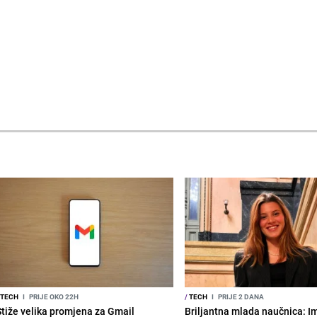
TECH
I
PRIJE OKO 22H
/
TECH
I
PRIJE 2 DANA
Stiže velika promjena za Gmail
Briljantna mlada naučnica: I