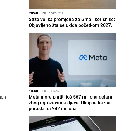
/
TECH
I
PRIJE OKO 22H
Stiže velika promjena za Gmail korisnike:
Objavljeno šta se ukida početkom 2027.
/
TECH
I
PRIJE 1 DAN
Meta mora platiti još 567 miliona dolara
zbog ugrožavanja djece: Ukupna kazna
porasla na 942 miliona