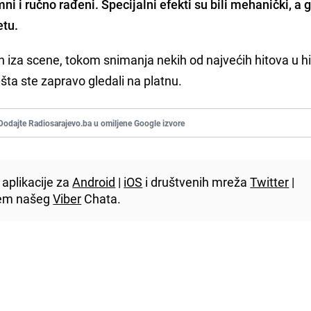
ni i ručno rađeni. Specijalni efekti su bili mehanički, a 
etu.
ih iza scene, tokom snimanja nekih od najvećih hitova u his
 šta ste zapravo gledali na platnu.
Dodajte Radiosarajevo.ba u omiljene Google izvore
aplikacije za
Android
|
iOS
i društvenih mreža
Twitter
|
utem našeg
Viber
Chata.