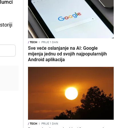
glumci
toriji
/
TECH
I
PRIJE 1 DAN
Sve veće oslanjanje na AI: Google
mijenja jednu od svojih najpopularnijih
Android aplikacija
/
TECH
I
PRIJE 1 DAN