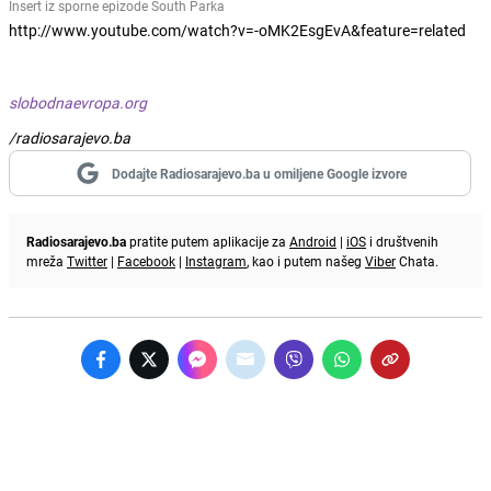
Insert iz sporne epizode South Parka
http://www.youtube.com/watch?v=-oMK2EsgEvA&feature=related
slobodnaevropa.org
/radiosarajevo.ba
Dodajte Radiosarajevo.ba u omiljene Google izvore
Radiosarajevo.ba
pratite putem aplikacije za
Android
|
iOS
i društvenih
mreža
Twitter
|
Facebook
|
Instagram
, kao i putem našeg
Viber
Chata.