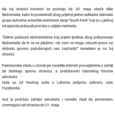
Na toj stranici korisnici se pozivaju da 20. maja okače slike
Muhameda, kako bi protestirali zbog prijetnji jedne radikalne islamske
grupe autorima američke animirane serije "South Park" koji su u jednoj
od epizoda prikazali proroka u odijelu medveda.
"Želimo pokazati ekstremistima koji prijete ljudima zbog prikazivanja
Muhameda da ih se ne plašimo i da nam ne mogu oduzeti pravo na
slobodu govora pokušavajući nas zastrašiti” navedeno je na toj
stranici.
Pakistanska vlada u utorak jee naredila internet provajderima u zemlji
da blokiraju spornu stranicu, a predstavnici Islamskog foruma
advokata
tada su od Visokog suda u Lahoreu potpunu zabranu rada
Facebooka.
Sud je podržao zahtjev advokata i naredio vladi da privremeno
onemogući rad stranice do 31. maja.