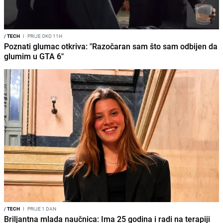
/
TECH
I
PRIJE OKO 11H
Poznati glumac otkriva: "Razočaran sam što sam odbijen da
glumim u GTA 6"
/
TECH
I
PRIJE 1 DAN
Briljantna mlada naučnica: Ima 25 godina i radi na terapiji