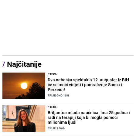
/
Najčitanije
/
TECH
Dva nebeska spektakla 12. augusta: Iz BiH
će se moći vidjeti i pomračenje Sunca i
Perzeidi!
PRIJE OKO 10H
/
TECH
Briljantna mlada naučnica: Ima 25 godina i
radi na terapiji koja bi mogla pomoći
milionima ljudi
PRIJE 1 DAN