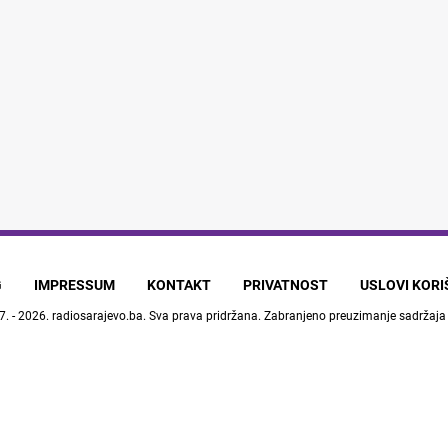
G
IMPRESSUM
KONTAKT
PRIVATNOST
USLOVI KOR
7. - 2026.
radiosarajevo.ba
. Sva prava pridržana. Zabranjeno preuzimanje sadržaja