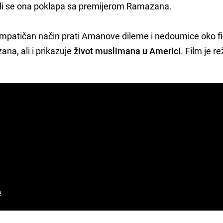
ali se ona poklapa sa premijerom Ramazana.
mpatičan način prati Amanove dileme i nedoumice oko f
na, ali i prikazuje
život muslimana u Americi
. Film je r