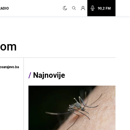
RADIO
90,2 FM
nom
osarajevo.ba
/
Najnovije