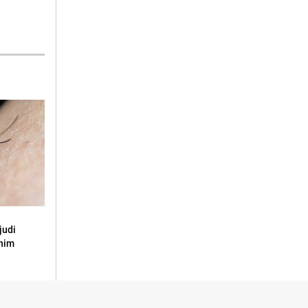
judi
snim