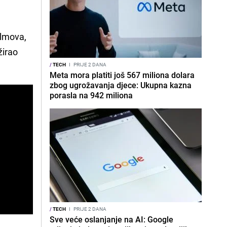
ilmova,
ežirao
/
TECH
I
PRIJE 2 DANA
Meta mora platiti još 567 miliona dolara
zbog ugrožavanja djece: Ukupna kazna
porasla na 942 miliona
/
TECH
I
PRIJE 2 DANA
Sve veće oslanjanje na AI: Google