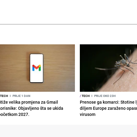
TECH
I
PRIJE 1 DAN
/
TECH
I
PRIJE OKO 23H
Stiže velika promjena za Gmail
Prenose ga komarci: Stotine l
korisnike: Objavljeno šta se ukida
diljem Europe zaraženo opa
početkom 2027.
virusom