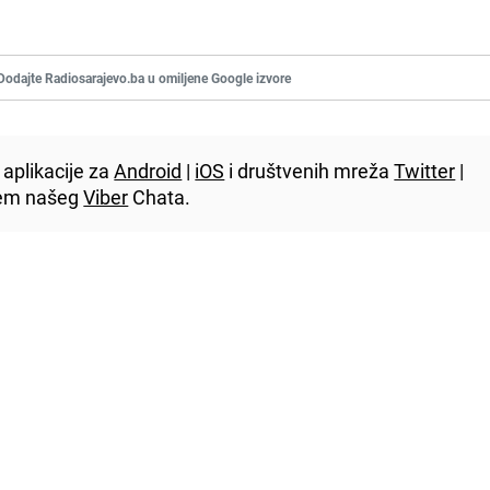
Dodajte Radiosarajevo.ba u omiljene Google izvore
aplikacije za
Android
|
iOS
i društvenih mreža
Twitter
|
utem našeg
Viber
Chata.