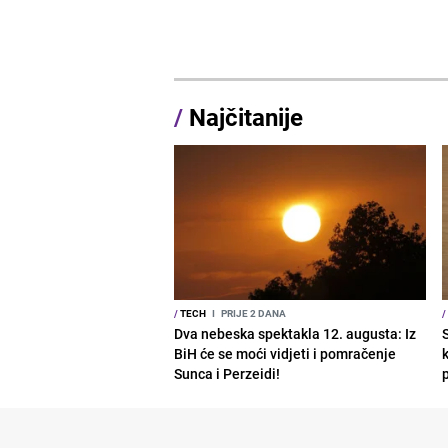
/
Najčitanije
/
TECH
I
PRIJE 2 DANA
/
Dva nebeska spektakla 12. augusta: Iz
BiH će se moći vidjeti i pomračenje
Sunca i Perzeidi!