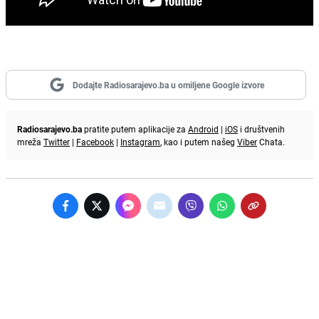
Dodajte Radiosarajevo.ba u omiljene Google izvore
Radiosarajevo.ba
pratite putem aplikacije za
Android
|
iOS
i društvenih
mreža
Twitter
|
Facebook
|
Instagram
, kao i putem našeg
Viber
Chata.