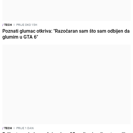
/
TECH
I
PRIJE OKO 15H
Poznati glumac otkriva: "Razočaran sam što sam odbijen da
glumim u GTA 6"
/
TECH
I
PRIJE 1 DAN