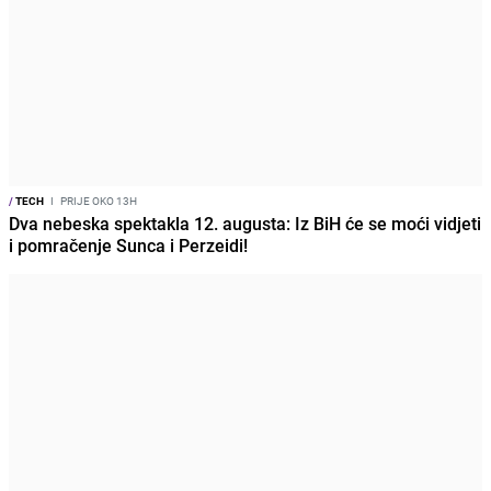
/
TECH
I
PRIJE OKO 13H
Dva nebeska spektakla 12. augusta: Iz BiH će se moći vidjeti
i pomračenje Sunca i Perzeidi!