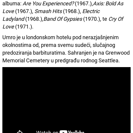
albuma:
Are You Experienced?
(1967.),
Axis: Bold As
Love
(1967.),
Smash Hits
(1968.),
Electric
Ladyland
(1968.),
Band Of Gypsies
(1970.), te
Cry Of
Love
(1971.).
Umro je u londonskom hotelu pod nerazjašnjenim
okolnostima od, prema svemu sudeći, slučajnog
predoziranja barbituratima. Sahranjen je na Grenwood
Memorial Cemetery u predgrađu rodnog Seattlea.