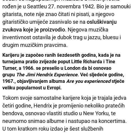
rođen je u Seattleu 27. novembra 1942. Bio je samouki
gitarista, note nije znao čitati ni pisati, a njegovo
gitarističko umijeće zasnivalo se na
osluškivanju
zvukova koje je proizvodio
. Njegova muzička
inventivnost ostavila je dubok trag u jazzu, bluesu i
drugim muzičkim pravcima.
Karijeru je započeo ranih šezdesetih godina, kada je na
turnejama pratio zvijezde poput Little Richarda i Tine
Turner, a 1966. se preselio u London da bi osnovao
grupu
The Jimi Hendrix Experience
. Već sljedeće godine,
1967., objavljivanjem albuma
Are you experienced
stječe
veliku popularnost u Evropi.
Tokom svoje samostalne karijere koja je trajala jedva
četiri godine, Hendrix je promijenio nekoliko pratećih
bendova, osnovao vlastiti studio u New Yorku, te
neumorno snimao albume i nastupao na koncertima.
U tom kratkom roku izdao je šest službenih