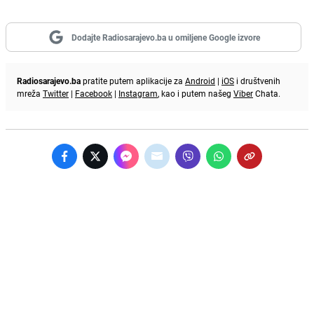
Dodajte Radiosarajevo.ba u omiljene Google izvore
Radiosarajevo.ba
pratite putem aplikacije za
Android
|
iOS
i društvenih
mreža
Twitter
|
Facebook
|
Instagram
, kao i putem našeg
Viber
Chata.