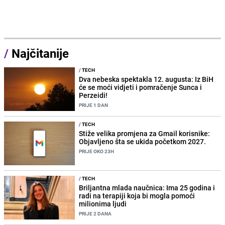
/
Najčitanije
/
TECH
Dva nebeska spektakla 12. augusta: Iz BiH
će se moći vidjeti i pomračenje Sunca i
Perzeidi!
PRIJE 1 DAN
/
TECH
Stiže velika promjena za Gmail korisnike:
Objavljeno šta se ukida početkom 2027.
PRIJE OKO 23H
/
TECH
Briljantna mlada naučnica: Ima 25 godina i
radi na terapiji koja bi mogla pomoći
milionima ljudi
PRIJE 2 DANA