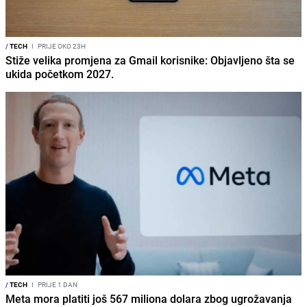
/
TECH
I
PRIJE OKO 23H
Stiže velika promjena za Gmail korisnike: Objavljeno šta se
ukida početkom 2027.
/
TECH
I
PRIJE 1 DAN
Meta mora platiti još 567 miliona dolara zbog ugrožavanja