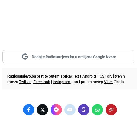
Dodajte Radiosarajevo.ba u omiljene Google izvore
Radiosarajevo.ba
pratite putem aplikacije za
Android
|
iOS
i društvenih
mreža
Twitter
|
Facebook
|
Instagram
, kao i putem našeg
Viber
Chata.