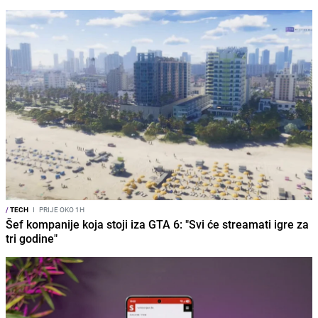
/
TECH
I
PRIJE OKO 1H
Šef kompanije koja stoji iza GTA 6: "Svi će streamati igre za
tri godine"