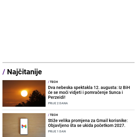
/
Najčitanije
/
TECH
Dva nebeska spektakla 12. augusta: Iz BiH
će se moći vidjeti i pomračenje Sunca i
Perzeidi!
PRIJE 2 DANA
/
TECH
Stiže velika promjena za Gmail korisnike:
Objavljeno šta se ukida početkom 2027.
PRIJE 1 DAN