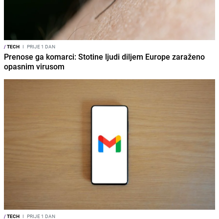
/
TECH
I
PRIJE 1 DAN
Prenose ga komarci: Stotine ljudi diljem Europe zaraženo
opasnim virusom
/
TECH
I
PRIJE 1 DAN