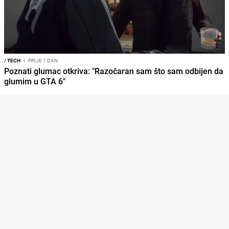
/
TECH
I
PRIJE 1 DAN
Poznati glumac otkriva: "Razočaran sam što sam odbijen da
glumim u GTA 6"