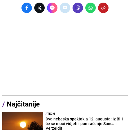
/
Najčitanije
/
TECH
Dva nebeska spektakla 12. augusta: Iz BiH
će se moći vidjeti i pomračenje Sunca i
Perzeidi!