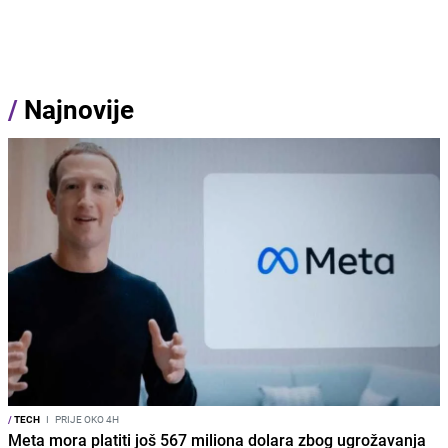
/
Najnovije
/
TECH
I
PRIJE OKO 4H
Meta mora platiti još 567 miliona dolara zbog ugrožavanja