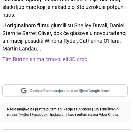
slatki ljubimac koji je nekad bio, što uzrokuje potpuni
haos.
U
originalnom filmu
glumili su Shelley Duvall, Daniel
Stern te Barret Oliver, dok će glasove u novourađenoj
animaciji posuditi Winona Ryder, Catherine O'Hara,
Martin Landau...
Tim Burton snima crno-bijeli 3D crtić
Dodajte Radiosarajevo.ba u omiljene Google izvore
Radiosarajevo.ba
pratite putem aplikacije za
Android
|
iOS
i društvenih
mreža
Twitter
|
Facebook
|
Instagram
, kao i putem našeg
Viber
Chata.