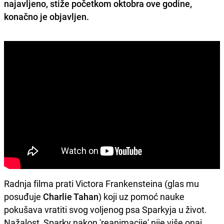
najavljeno, stiže početkom oktobra ove godine,
konačno je objavljen.
Radnja filma prati Victora Frankensteina (glas mu
posuđuje
Charlie Tahan
) koji uz pomoć nauke
pokušava vratiti svog voljenog psa Sparkyja u život.
Nažalost, Sparky nakon 'reanimacije' nije više onaj