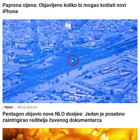
Paprena cijena: Objavljeno koliko bi mogao koštati novi
iPhone
/
TECH
I
PRIJE OKO 5H
Pentagon objavio nove NLO dosijee: Jedan je posebno
zaintrigirao reditelja čuvenog dokumentarca