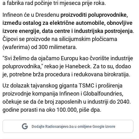
a fabrika rad počinje tri mjeseca prije roka.
Infineon će u Dresdenu
proizvoditi poluprovodnike,
između ostalog za električne automobile, obnovljive
izvore energije, data centre i industrijska postrojenja
.
Čipovi se proizvode na silicijumskim pločicama
(waferima) od 300 milimetara.
"Svi želimo da ojačamo Europu kao čvorište industrije
poluprovodnika," rekao je Hanebeck. Za to su, dodao
je, potrebne brža procedura i redukovana birokratija.
Uz dolazak tajvanskog giganta TSMC i proširenja
proizvodnje kompanija Infineon i Globalfoundries,
očekuje se da će broj zaposlenih u industriji do 2040.
godine porasti na oko 100.000, piše dpa.
Dodajte Radiosarajevo.ba u omiljene Google izvore