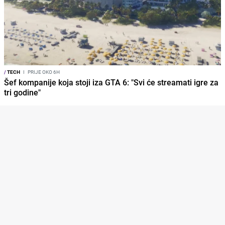
/
TECH
I
PRIJE OKO 6H
Šef kompanije koja stoji iza GTA 6: "Svi će streamati igre za
tri godine"