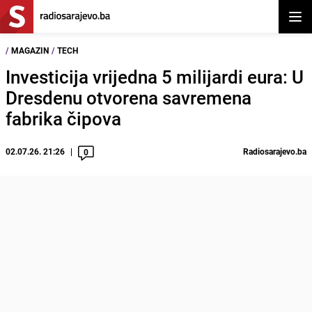
Otvor
/
MAGAZIN
/
TECH
Investicija vrijedna 5 milijardi eura: U
Dresdenu otvorena savremena
fabrika čipova
02.07.26. 21:26
Radiosarajevo.ba
0