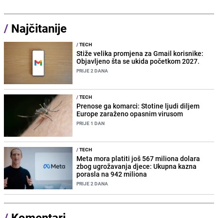
/
Najčitanije
/
TECH
Stiže velika promjena za Gmail korisnike:
Objavljeno šta se ukida početkom 2027.
PRIJE 2 DANA
/
TECH
Prenose ga komarci: Stotine ljudi diljem
Europe zaraženo opasnim virusom
PRIJE 1 DAN
/
TECH
Meta mora platiti još 567 miliona dolara
zbog ugrožavanja djece: Ukupna kazna
porasla na 942 miliona
PRIJE 2 DANA
/
Komentari