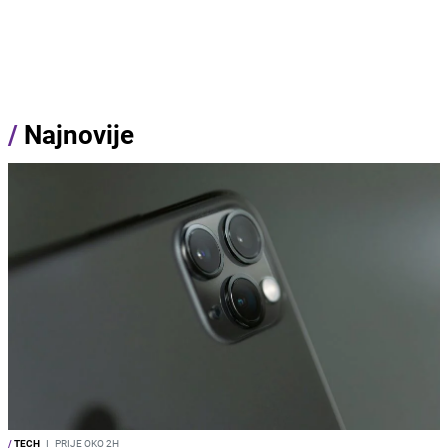
/
Najnovije
/
TECH
I
PRIJE OKO 2H