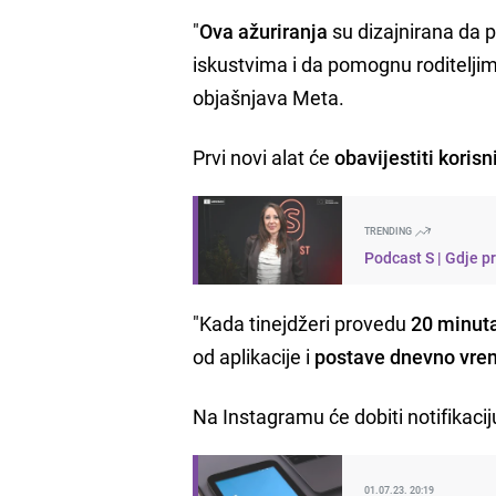
"
Ova ažuriranja
su dizajnirana da
iskustvima i da pomognu roditeljim
objašnjava Meta.
Prvi novi alat će
obavijestiti kori
TRENDING
Podcast S | Gdje p
"Kada tinejdžeri provedu
20 minut
od aplikacije i
postave dnevno vre
Na Instagramu će dobiti notifikacij
01.07.23. 20:19