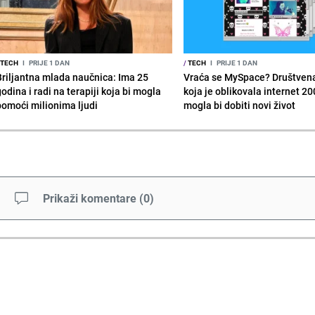
TECH
I
PRIJE 1 DAN
/
TECH
I
PRIJE 1 DAN
Briljantna mlada naučnica: Ima 25
Vraća se MySpace? Društven
odina i radi na terapiji koja bi mogla
koja je oblikovala internet 20
pomoći milionima ljudi
mogla bi dobiti novi život
Prikaži komentare
(
0
)