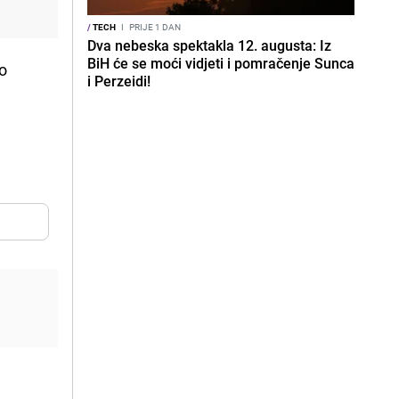
/
TECH
I
PRIJE 1 DAN
Dva nebeska spektakla 12. augusta: Iz
BiH će se moći vidjeti i pomračenje Sunca
ko
i Perzeidi!