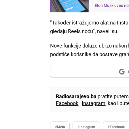
Elon Musk uveo nov
"Također istražujemo alat na Insta
gledaju Reels noću", naveli su.
Nove funkcije dolaze ubrzo nakon 
podstiče korisnike da postave grani
Radiosarajevo.ba
pratite putem 
Facebook
|
Instagram
, kao i p
#Meta
#Instagram
#Facebook