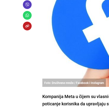
Foto: Društvene mreže / Facebook i Instagram
Kompanija Meta u čijem su vlasniš
poticanje korisnika da upravljaju