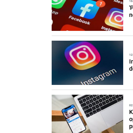
16
'
n
12
I
d
02
K
o
p