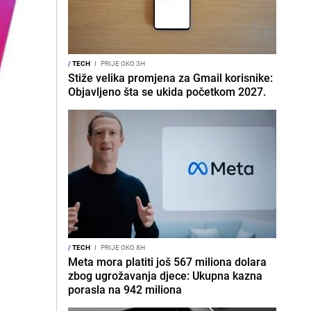
/
TECH
I
PRIJE OKO 3H
Stiže velika promjena za Gmail korisnike:
Objavljeno šta se ukida početkom 2027.
/
TECH
I
PRIJE OKO 8H
Meta mora platiti još 567 miliona dolara
a
zbog ugrožavanja djece: Ukupna kazna
porasla na 942 miliona