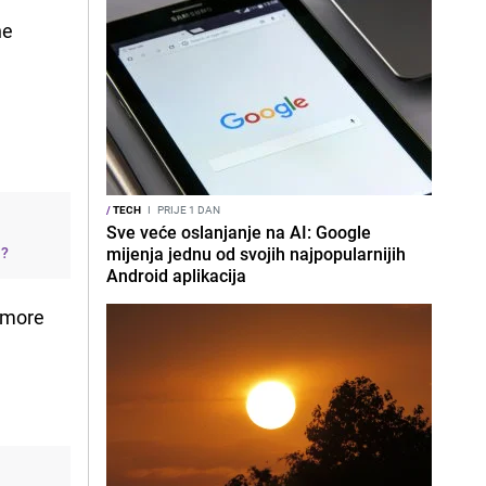
ne
/
TECH
I
PRIJE 1 DAN
Sve veće oslanjanje na AI: Google
j?
mijenja jednu od svojih najpopularnijih
Android aplikacija
odmore