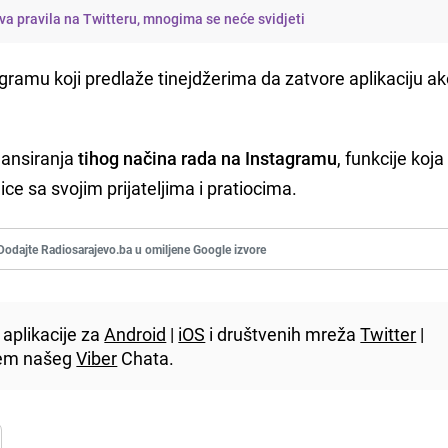
a pravila na Twitteru, mnogima se neće svidjeti
gramu koji predlaže tinejdžerima da zatvore aplikaciju a
lansiranja
tihog načina rada na Instagramu
, funkcije koja
ce sa svojim prijateljima i pratiocima.
Dodajte Radiosarajevo.ba u omiljene Google izvore
aplikacije za
Android
|
iOS
i društvenih mreža
Twitter
|
utem našeg
Viber
Chata.