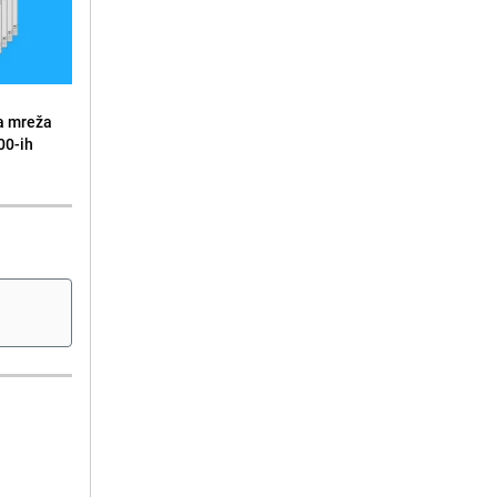
a mreža
00-ih