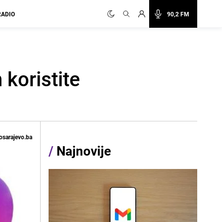
RADIO
90,2 FM
koristite
osarajevo.ba
/
Najnovije