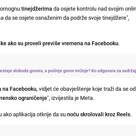
 pomognu
tinejdžerima
da osjete kontrolu nad svojim onli
a da se osjete osnaženim da podrže svoje tinejdžere",
snike ako su proveli previše vremena na Facebooku
.
restaje sloboda govora, a počinje govor mržnje? Ko odgovara za sadrža
a na Facebooku
, vidjet će obavještenje koje traži da se 
mensko ograničenje
", izvijestila je Meta.
u ako aplikacija otkrije da su
noću skrolovali kroz Reels
.