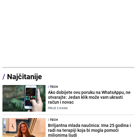
/
Najčitanije
/
TECH
Ako dobijete ovu poruku na WhatsAppu, ne
otvarajte: Jedan klik može vam ukrasti
račun i novac
PRIJE 2 DANA
/
TECH
Briljantna mlada naučnica: Ima 25 godina i
radi na terapiji koja bi mogla pomoći
milionima ljudi