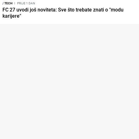
/
TECH
I
PRIJE 1 DAN
FC 27 uvodi još noviteta: Sve što trebate znati o "modu
karijere"