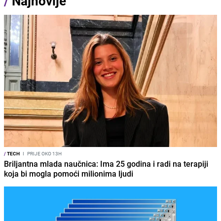
/
Najnovije
/
TECH
I
PRIJE OKO 13H
Briljantna mlada naučnica: Ima 25 godina i radi na terapiji
koja bi mogla pomoći milionima ljudi