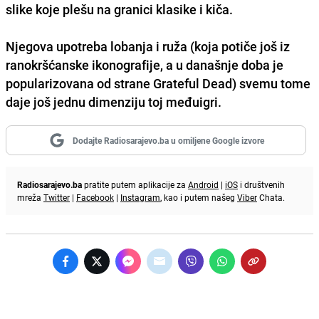
slike koje plešu
na granici klasike i kiča
.
Njegova upotreba
lobanja i ruža
(koja potiče još iz
ranokršćanske ikonografije, a u današnje doba je
popularizovana od strane
Grateful Dead
) svemu tome
daje još jednu dimenziju toj međuigri.
Dodajte Radiosarajevo.ba u omiljene Google izvore
Radiosarajevo.ba
pratite putem aplikacije za
Android
|
iOS
i društvenih
mreža
Twitter
|
Facebook
|
Instagram
, kao i putem našeg
Viber
Chata.