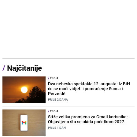
/
Najčitanije
/
TECH
Dva nebeska spektakla 12. augusta: Iz BiH
će se moći vidjeti i pomračenje Sunca i
Perzeidi!
PRIJE 2 DANA
/
TECH
Stiže velika promjena za Gmail korisnike:
Objavljeno šta se ukida početkom 2027.
PRIJE 1 DAN