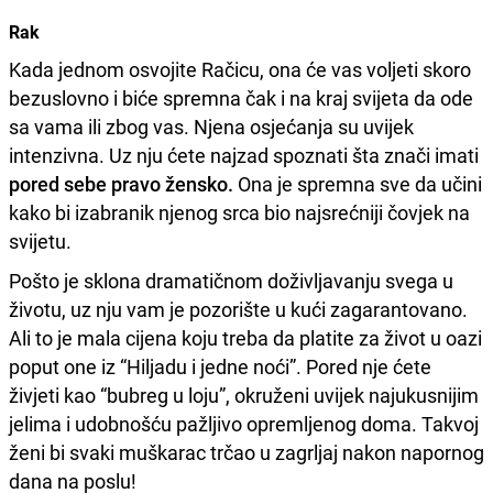
Rak
Kada jednom osvojite Račicu, ona će vas voljeti skoro
bezuslovno i biće spremna čak i na kraj svijeta da ode
sa vama ili zbog vas. Njena osjećanja su uvijek
intenzivna. Uz nju ćete najzad spoznati šta znači imati
pored sebe pravo žensko.
Ona je spremna sve da učini
kako bi izabranik njenog srca bio najsrećniji čovjek na
svijetu.
Pošto je sklona dramatičnom doživljavanju svega u
životu, uz nju vam je pozorište u kući zagarantovano.
Ali to je mala cijena koju treba da platite za život u oazi
poput one iz “Hiljadu i jedne noći”. Pored nje ćete
živjeti kao “bubreg u loju”, okruženi uvijek najukusnijim
jelima i udobnošću pažljivo opremljenog doma. Takvoj
ženi bi svaki muškarac trčao u zagrljaj nakon napornog
dana na poslu!