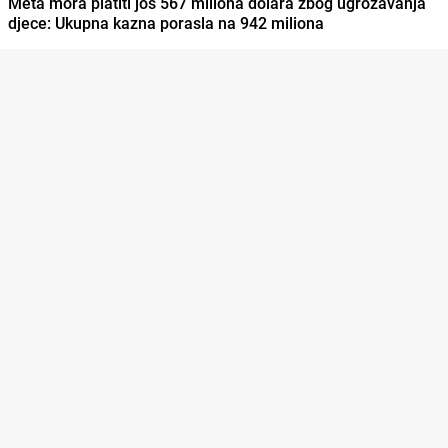
Meta mora platiti još 567 miliona dolara zbog ugrožavanja
djece: Ukupna kazna porasla na 942 miliona