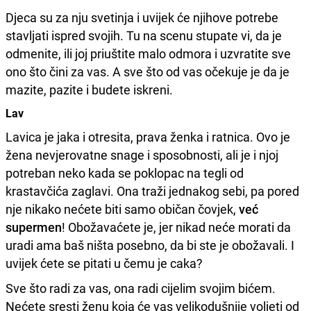
Djeca su za nju svetinja i uvijek će njihove potrebe
stavljati ispred svojih. Tu na scenu stupate vi, da je
odmenite, ili joj priuštite malo odmora i uzvratite sve
ono što čini za vas. A sve što od vas očekuje je da je
mazite, pazite i budete iskreni.
Lav
Lavica je jaka i otresita, prava ženka i ratnica. Ovo je
žena nevjerovatne snage i sposobnosti, ali je i njoj
potreban neko kada se poklopac na tegli od
krastavčića zaglavi. Ona traži jednakog sebi, pa pored
nje nikako nećete biti samo običan čovjek,
već
supermen
! Obožavaćete je, jer nikad neće morati da
uradi ama baš ništa posebno, da bi ste je obožavali. I
uvijek ćete se pitati u čemu je caka?
Sve što radi za vas, ona radi cijelim svojim bićem.
Nećete sresti ženu koja će vas velikodušnije voljeti od