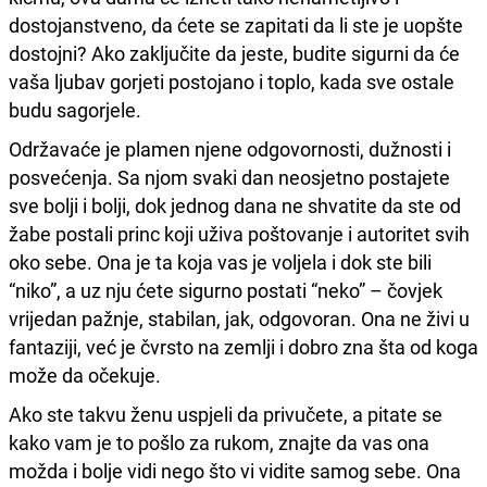
dostojanstveno, da ćete se zapitati da li ste je uopšte
dostojni? Ako zaključite da jeste, budite sigurni da će
vaša ljubav gorjeti postojano i toplo, kada sve ostale
budu sagorjele.
Održavaće je plamen njene odgovornosti, dužnosti i
posvećenja. Sa njom svaki dan neosjetno postajete
sve bolji i bolji, dok jednog dana ne shvatite da ste od
žabe postali princ koji uživa poštovanje i autoritet svih
oko sebe. Ona je ta koja vas je voljela i dok ste bili
“niko”, a uz nju ćete sigurno postati “neko” – čovjek
vrijedan pažnje, stabilan, jak, odgovoran. Ona ne živi u
fantaziji, već je čvrsto na zemlji i dobro zna šta od koga
može da očekuje.
Ako ste takvu ženu uspjeli da privučete, a pitate se
kako vam je to pošlo za rukom, znajte da vas ona
možda i bolje vidi nego što vi vidite samog sebe. Ona