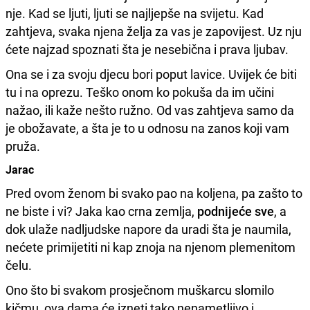
nje. Kad se ljuti, ljuti se najljepše na svijetu. Kad
zahtjeva, svaka njena želja za vas je zapovijest. Uz nju
ćete najzad spoznati šta je nesebična i prava ljubav.
Ona se i za svoju djecu bori poput lavice. Uvijek će biti
tu i na oprezu. Teško onom ko pokuša da im učini
nažao, ili kaže nešto ružno. Od vas zahtjeva samo da
je obožavate, a šta je to u odnosu na zanos koji vam
pruža.
Jarac
Pred ovom ženom bi svako pao na koljena, pa zašto to
ne biste i vi? Jaka kao crna zemlja,
podnijeće sve
, a
dok ulaže nadljudske napore da uradi šta je naumila,
nećete primijetiti ni kap znoja na njenom plemenitom
čelu.
Ono što bi svakom prosječnom muškarcu slomilo
kičmu, ova dama će izneti tako nenametljivo i