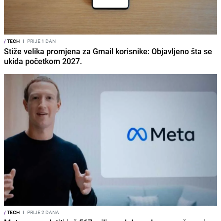
/
TECH
I
PRIJE 1 DAN
Stiže velika promjena za Gmail korisnike: Objavljeno šta se
ukida početkom 2027.
/
TECH
I
PRIJE 2 DANA