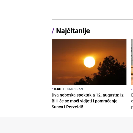
/
Najčitanije
/
TECH
I
PRIJE 1 DAN
/
Dva nebeska spektakla 12. augusta: Iz
BiH će se moći vidjeti i pomračenje
g
Sunca i Perzeidi!