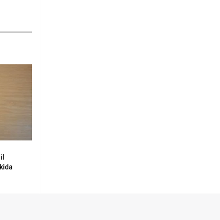
il
ukida