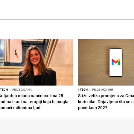
TECH
I
PRIJE 2 DANA
/
TECH
I
PRIJE OKO 10H
Briljantna mlada naučnica: Ima 25
Stiže velika promjena za Gma
odina i radi na terapiji koja bi mogla
korisnike: Objavljeno šta se 
pomoći milionima ljudi
početkom 2027.