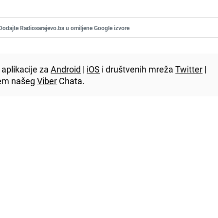
Dodajte Radiosarajevo.ba u omiljene Google izvore
aplikacije za
Android
|
iOS
i društvenih mreža
Twitter
|
utem našeg
Viber
Chata.