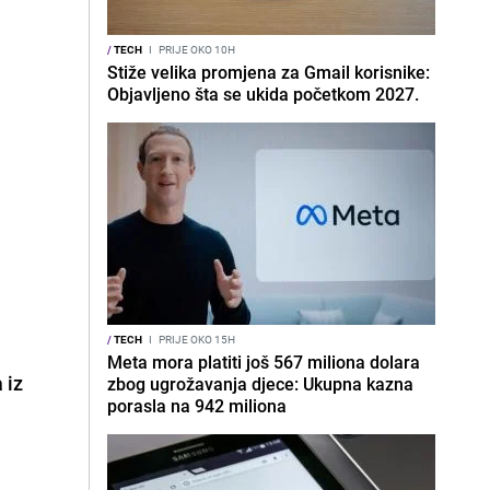
/
TECH
I
PRIJE OKO 10H
Stiže velika promjena za Gmail korisnike:
Objavljeno šta se ukida početkom 2027.
/
TECH
I
PRIJE OKO 15H
Meta mora platiti još 567 miliona dolara
 iz
zbog ugrožavanja djece: Ukupna kazna
porasla na 942 miliona