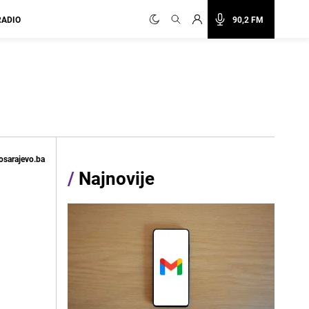
RADIO
90,2 FM
osarajevo.ba
/
Najnovije