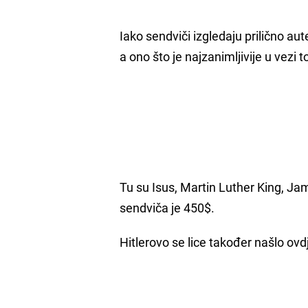
Iako sendviči izgledaju prilično aut
a ono što je najzanimljivije u vezi 
Tu su Isus, Martin Luther King, Jam
sendviča je 450$.
Hitlerovo se lice također našlo ovdj