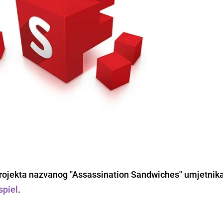
 projekta nazvanog ''Assassination Sandwiches'' umjetnika
spiel
.