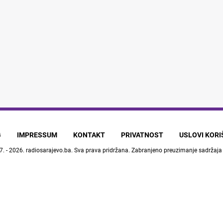
G
IMPRESSUM
KONTAKT
PRIVATNOST
USLOVI KOR
7. - 2026.
radiosarajevo.ba
. Sva prava pridržana. Zabranjeno preuzimanje sadržaja