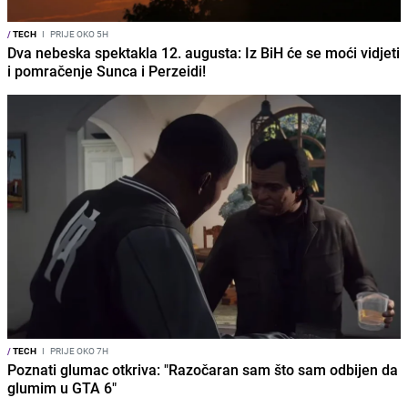
/
TECH
I
PRIJE OKO 5H
Dva nebeska spektakla 12. augusta: Iz BiH će se moći vidjeti
i pomračenje Sunca i Perzeidi!
/
TECH
I
PRIJE OKO 7H
Poznati glumac otkriva: "Razočaran sam što sam odbijen da
glumim u GTA 6"