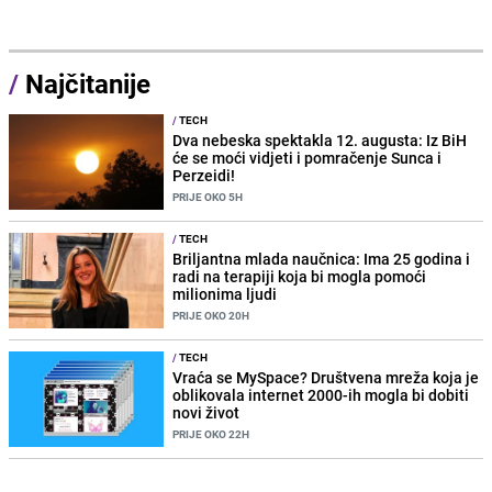
/
Najčitanije
/
TECH
Dva nebeska spektakla 12. augusta: Iz BiH
će se moći vidjeti i pomračenje Sunca i
Perzeidi!
PRIJE OKO 5H
/
TECH
Briljantna mlada naučnica: Ima 25 godina i
radi na terapiji koja bi mogla pomoći
milionima ljudi
PRIJE OKO 20H
/
TECH
Vraća se MySpace? Društvena mreža koja je
oblikovala internet 2000-ih mogla bi dobiti
novi život
PRIJE OKO 22H