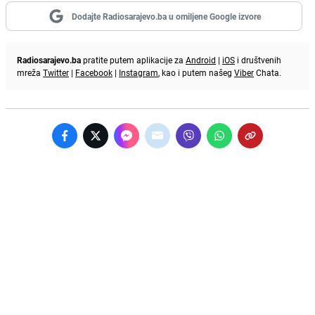
Dodajte Radiosarajevo.ba u omiljene Google izvore
Radiosarajevo.ba
pratite putem aplikacije za
Android
|
iOS
i društvenih
mreža
Twitter
|
Facebook
|
Instagram
, kao i putem našeg
Viber
Chata.