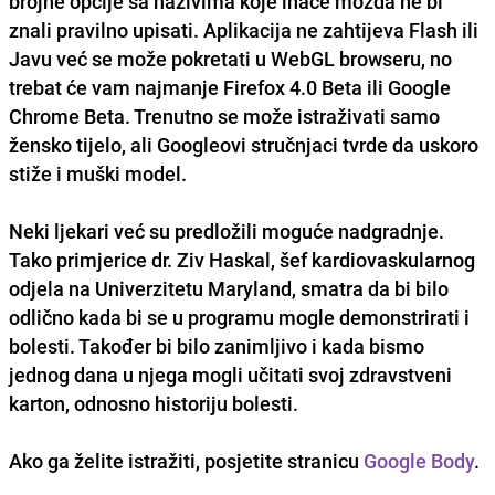
brojne opcije sa nazivima koje inače možda ne bi
znali pravilno upisati. Aplikacija ne zahtijeva Flash ili
Javu već se može pokretati u WebGL browseru, no
trebat će vam najmanje Firefox 4.0 Beta ili Google
Chrome Beta. Trenutno se može istraživati samo
žensko tijelo, ali Googleovi stručnjaci tvrde da uskoro
stiže i muški model.
Neki ljekari već su predložili moguće nadgradnje.
Tako primjerice dr. Ziv Haskal, šef kardiovaskularnog
odjela na Univerzitetu Maryland, smatra da bi bilo
odlično kada bi se u programu mogle demonstrirati i
bolesti. Također bi bilo zanimljivo i kada bismo
jednog dana u njega mogli učitati svoj zdravstveni
karton, odnosno historiju bolesti.
Ako ga želite istražiti, posjetite stranicu
Google Body
.