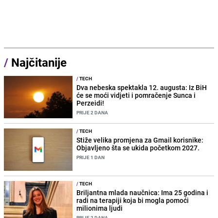
/
Najčitanije
/
TECH
Dva nebeska spektakla 12. augusta: Iz BiH
će se moći vidjeti i pomračenje Sunca i
Perzeidi!
PRIJE 2 DANA
/
TECH
Stiže velika promjena za Gmail korisnike:
Objavljeno šta se ukida početkom 2027.
PRIJE 1 DAN
/
TECH
Briljantna mlada naučnica: Ima 25 godina i
radi na terapiji koja bi mogla pomoći
milionima ljudi
PRIJE 2 DANA