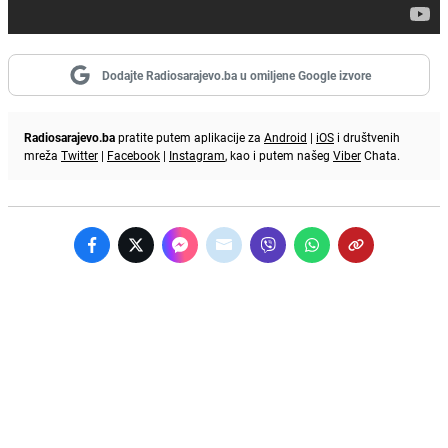
Dodajte Radiosarajevo.ba u omiljene Google izvore
Radiosarajevo.ba
pratite putem aplikacije za
Android
|
iOS
i društvenih
mreža
Twitter
|
Facebook
|
Instagram
, kao i putem našeg
Viber
Chata.