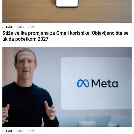
/
TECH
I
PRIJE 1 DAN
Stiže velika promjena za Gmail korisnike: Objavljeno šta se
ukida početkom 2027.
/
TECH
I
PRIJE 1 DAN