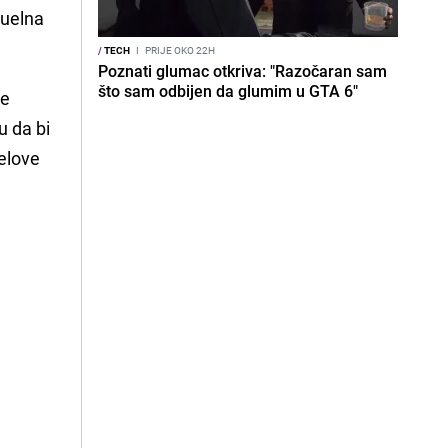
tuelna
/
TECH
I
PRIJE OKO 22H
Poznati glumac otkriva: "Razočaran sam
što sam odbijen da glumim u GTA 6"
je
u da bi
jelove