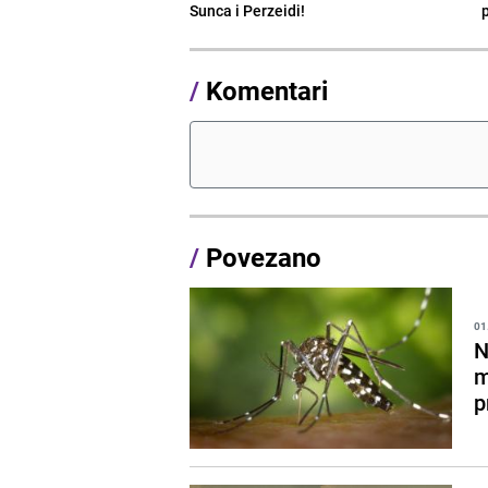
Sunca i Perzeidi!
/
Komentari
/
Povezano
01
N
m
p