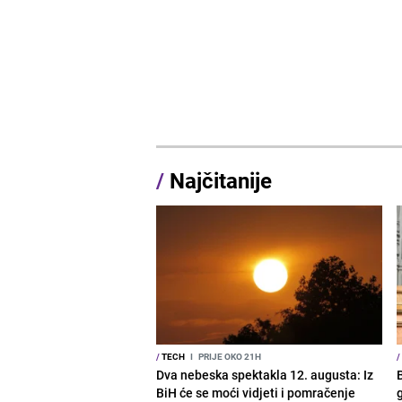
/
Najčitanije
/
TECH
I
PRIJE OKO 21H
/
Dva nebeska spektakla 12. augusta: Iz
BiH će se moći vidjeti i pomračenje
g