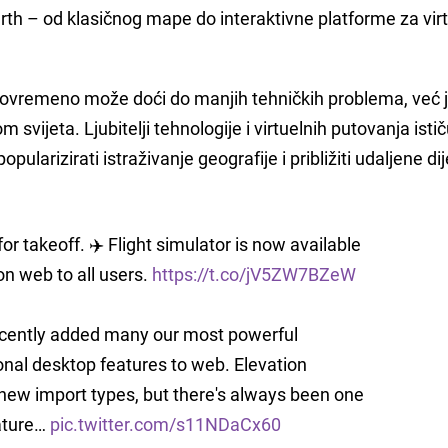
rth – od klasičnog mape do interaktivne platforme za vir
 i povremeno može doći do manjih tehničkih problema, već 
m svijeta. Ljubitelji tehnologije i virtuelnih putovanja istič
pularizirati istraživanje geografije i približiti udaljene di
or takeoff. ✈️ Flight simulator is now available
on web to all users.
https://t.co/jV5ZW7BZeW
cently added many our most powerful
onal desktop features to web. Elevation
, new import types, but there's always been one
ature…
pic.twitter.com/s11NDaCx60