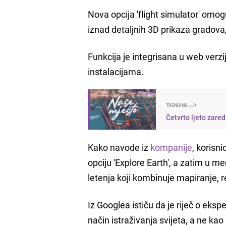
Nova opcija 'flight simulator' omo
iznad detaljnih 3D prikaza gradova,
Funkcija je integrisana u web verz
instalacijama.
TRENDING
Četvrto ljeto zare
Kako navode iz
kompanije
, korisn
opciju 'Explore Earth', a zatim u me
letenja koji kombinuje mapiranje, re
Iz Googlea ističu da je riječ o eks
način istraživanja svijeta, a ne ka