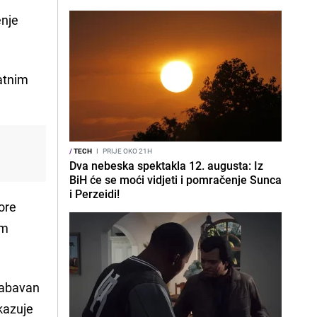
enje
.
datnim
/
TECH
I
PRIJE OKO 21H
Dva nebeska spektakla 12. augusta: Iz
BiH će se moći vidjeti i pomračenje Sunca
i Perzeidi!
vore
im
 zabavan
okazuje