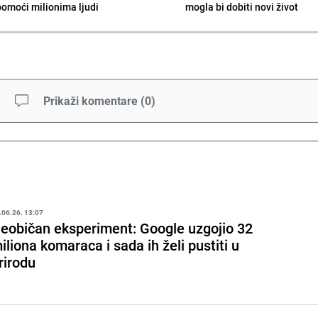
pomoći milionima ljudi
mogla bi dobiti novi život
Prikaži komentare
(
0
)
.06.26. 13:07
eobičan eksperiment: Google uzgojio 32
iliona komaraca i sada ih želi pustiti u
rirodu