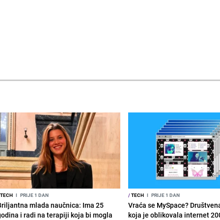
TECH
I
PRIJE 1 DAN
/
TECH
I
PRIJE 1 DAN
Briljantna mlada naučnica: Ima 25
Vraća se MySpace? Društven
odina i radi na terapiji koja bi mogla
koja je oblikovala internet 20