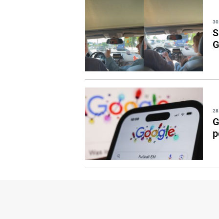
30
S
G
28
G
p