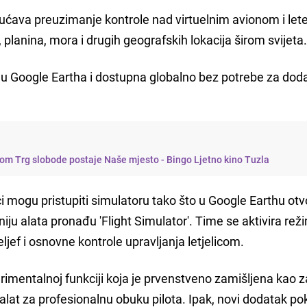
gućava preuzimanje kontrole nad virtuelnim avionom i let
 planina, mora i drugih geografskih lokacija širom svijeta
iju Google Eartha i dostupna globalno bez potrebe za do
dom Trg slobode postaje Naše mjesto - Bingo Ljetno kino Tuzla
ici mogu pristupiti simulatoru tako što u Google Earthu ot
niju alata pronađu 'Flight Simulator'. Time se aktivira rež
ljef i osnovne kontrole upravljanja letjelicom.
perimentalnoj funkciji koja je prvenstveno zamišljena kao
o alat za profesionalnu obuku pilota. Ipak, novi dodatak p