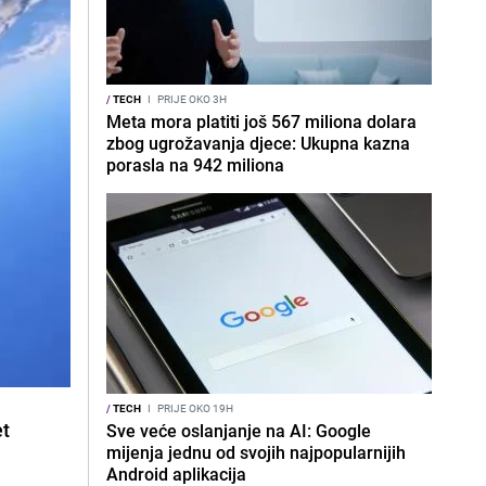
/
TECH
I
PRIJE OKO 3H
Meta mora platiti još 567 miliona dolara
zbog ugrožavanja djece: Ukupna kazna
porasla na 942 miliona
/
TECH
I
PRIJE OKO 19H
et
Sve veće oslanjanje na AI: Google
mijenja jednu od svojih najpopularnijih
Android aplikacija