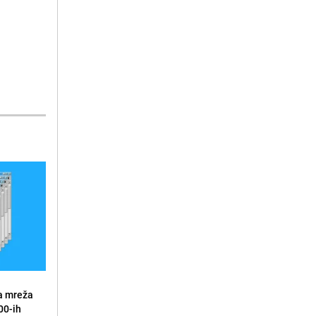
a mreža
00-ih