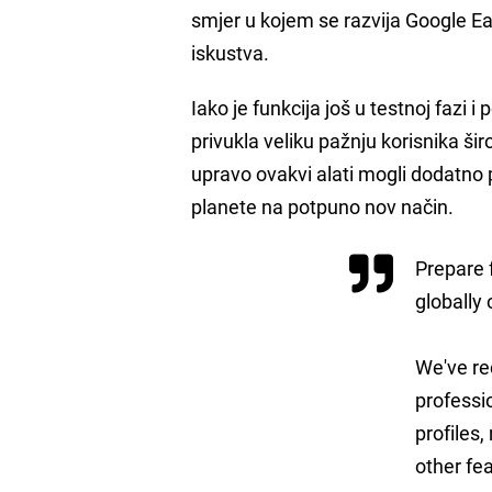
smjer u kojem se razvija Google Ea
iskustva.
Iako je funkcija još u testnoj fazi
privukla veliku pažnju korisnika širo
upravo ovakvi alati mogli dodatno po
planete na potpuno nov način.
Prepare f
globally 
We've re
professi
profiles
other fe