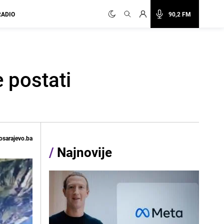
RADIO
90,2 FM
 postati
osarajevo.ba
/
Najnovije