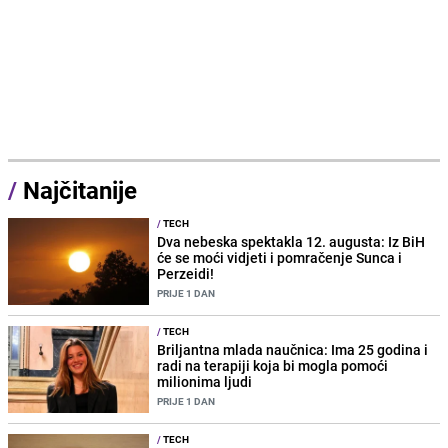
/
Najčitanije
/
TECH
Dva nebeska spektakla 12. augusta: Iz BiH
će se moći vidjeti i pomračenje Sunca i
Perzeidi!
PRIJE 1 DAN
/
TECH
Briljantna mlada naučnica: Ima 25 godina i
radi na terapiji koja bi mogla pomoći
milionima ljudi
PRIJE 1 DAN
/
TECH