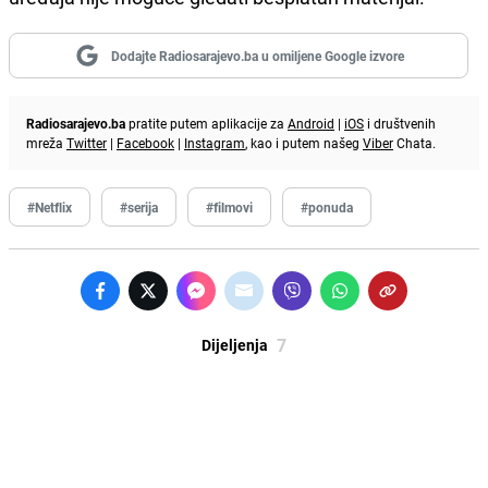
Dodajte Radiosarajevo.ba u omiljene Google izvore
Radiosarajevo.ba
pratite putem aplikacije za
Android
|
iOS
i društvenih
mreža
Twitter
|
Facebook
|
Instagram
, kao i putem našeg
Viber
Chata.
#Netflix
#serija
#filmovi
#ponuda
7
Dijeljenja