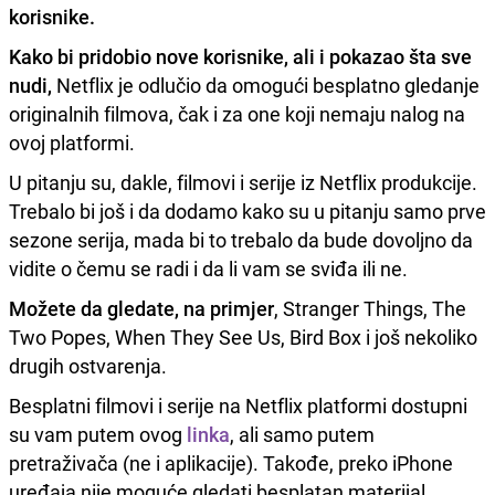
korisnike.
Kako bi pridobio nove korisnike, ali i pokazao šta sve
nudi,
Netflix je odlučio da omogući besplatno gledanje
originalnih filmova, čak i za one koji nemaju nalog na
ovoj platformi.
U pitanju su, dakle, filmovi i serije iz Netflix produkcije.
Trebalo bi još i da dodamo kako su u pitanju samo prve
sezone serija, mada bi to trebalo da bude dovoljno da
vidite o čemu se radi i da li vam se sviđa ili ne.
Možete da gledate, na primjer
, Stranger Things, The
Two Popes, When They See Us, Bird Box i još nekoliko
drugih ostvarenja.
Besplatni filmovi i serije na Netflix platformi dostupni
su vam putem ovog
linka
, ali samo putem
pretraživača (ne i aplikacije). Takođe, preko iPhone
uređaja nije moguće gledati besplatan materijal.