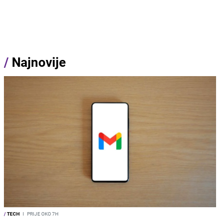
/
Najnovije
/
TECH
I
PRIJE OKO 7H