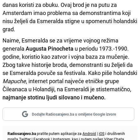
danas koristi za obuku. Ovaj brod je na putu za
Amsterdam imao problema sa demonstrantima koji
nisu željeli da Esmeralda stigne u spomenuti holandski
grad.
Naime, Esmeralda se za vrijeme vojnog režima
generala
Augusta Pinocheta
u periodu 1973.-1990.
godine, koristio kao zatvor i vojna baza za mučenje.
Zbog takve historije broda, demonstranti su željeli da
se Esmeralda povuče sa festivala. Kako piše holandski
Mapuche
, internet portal najveće etničke grupe
Čileanaca u Holandiji, na Esmeraldi je stistematično,
najmanje stotinu ljudi silovano i mučeno.
Dodajte Radiosarajevo.ba u omiljene Google izvore
Radiosarajevo.ba
pratite putem aplikacije za
Android
|
iOS
i društvenih
mreža
Twitter
|
Facebook
|
Instagram
, kao i putem našeg
Viber
Chata.