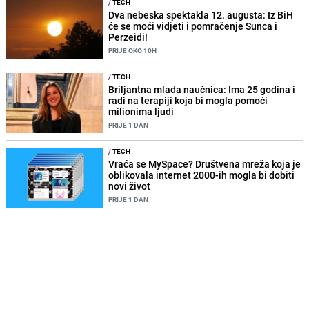
/
TECH
Dva nebeska spektakla 12. augusta: Iz BiH
će se moći vidjeti i pomračenje Sunca i
Perzeidi!
PRIJE OKO 10H
/
TECH
Briljantna mlada naučnica: Ima 25 godina i
radi na terapiji koja bi mogla pomoći
milionima ljudi
PRIJE 1 DAN
/
TECH
Vraća se MySpace? Društvena mreža koja je
oblikovala internet 2000-ih mogla bi dobiti
novi život
PRIJE 1 DAN