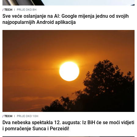
/
TECH
I
PRIJE OKO 8H
Sve veće oslanjanje na AI: Google mijenja jednu od svojih
najpopularnijih Android aplikacija
/
TECH
I
PRIJE OKO 10H
Dva nebeska spektakla 12. augusta: Iz BiH će se moći vidjeti
i pomračenje Sunca i Perzeidi!