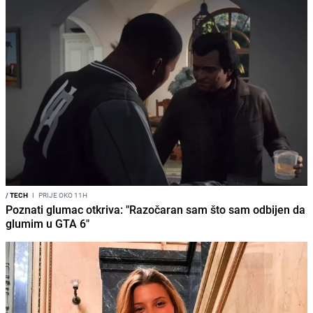
/
TECH
I
PRIJE OKO 11H
Poznati glumac otkriva: "Razočaran sam što sam odbijen da
glumim u GTA 6"