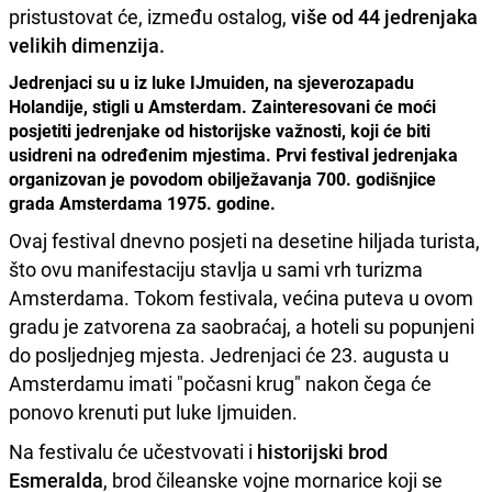
pristustovat će, između ostalog,
više od 44 jedrenjaka
velikih dimenzija.
Jedrenjaci su u iz luke IJmuiden, na sjeverozapadu
Holandije, stigli u Amsterdam. Zainteresovani će moći
posjetiti jedrenjake od historijske važnosti, koji će biti
usidreni na određenim mjestima. Prvi festival jedrenjaka
organizovan je povodom obilježavanja 700. godišnjice
grada Amsterdama 1975. godine.
Ovaj festival dnevno posjeti na desetine hiljada turista,
što ovu manifestaciju stavlja u sami vrh turizma
Amsterdama. Tokom festivala, većina puteva u ovom
gradu je zatvorena za saobraćaj, a hoteli su popunjeni
do posljednjeg mjesta. Jedrenjaci će 23. augusta u
Amsterdamu imati "počasni krug" nakon čega će
ponovo krenuti put luke Ijmuiden.
Na festivalu će učestvovati i
historijski brod
Esmeralda
, brod čileanske vojne mornarice koji se