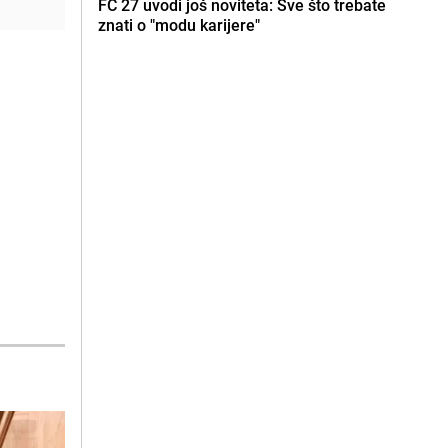
FC 27 uvodi još noviteta: Sve što trebate
znati o "modu karijere"