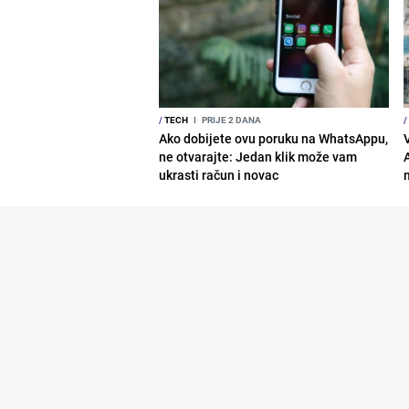
/
TECH
I
PRIJE 2 DANA
/
Ako dobijete ovu poruku na WhatsAppu,
ne otvarajte: Jedan klik može vam
ukrasti račun i novac
m