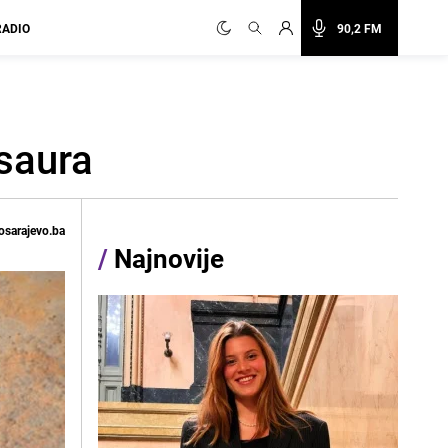
RADIO
90,2 FM
osaura
osarajevo.ba
/
Najnovije