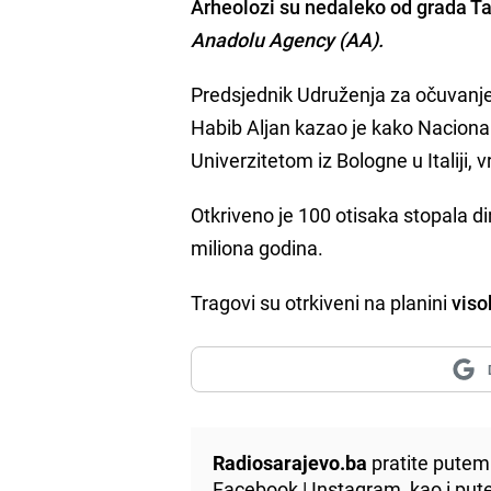
Arheolozi su nedaleko od grada T
Anadolu Agency (AA).
Predsjednik Udruženja za očuvanje
Habib Aljan kazao je kako Nacional
Univerzitetom iz Bologne u Italiji, 
Otkriveno je 100 otisaka stopala di
miliona godina.
Tragovi su otrkiveni na planini
viso
Radiosarajevo.ba
pratite putem 
Facebook
|
Instagram
, kao i p