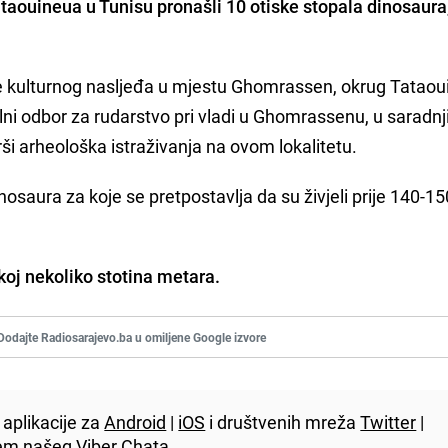
ataouineua u Tunisu
pronašli 10 otiske stopala dinosaura,
 kulturnog nasljeđa u mjestu Ghomrassen, okrug Tataoui
ni odbor za rudarstvo pri vladi u Ghomrassenu, u saradnj
vrši arheološka istraživanja na ovom lokalitetu.
nosaura za koje se pretpostavlja da su živjeli prije 140-15
koj nekoliko stotina metara.
Dodajte Radiosarajevo.ba u omiljene Google izvore
aplikacije za
Android
|
iOS
i društvenih mreža
Twitter
|
utem našeg
Viber
Chata.