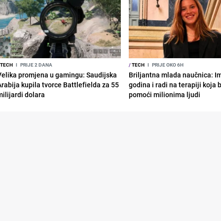
TECH
I
PRIJE 2 DANA
/
TECH
I
PRIJE OKO 6H
Velika promjena u gamingu: Saudijska
Briljantna mlada naučnica: I
Arabija kupila tvorce Battlefielda za 55
godina i radi na terapiji koja
ilijardi dolara
pomoći milionima ljudi