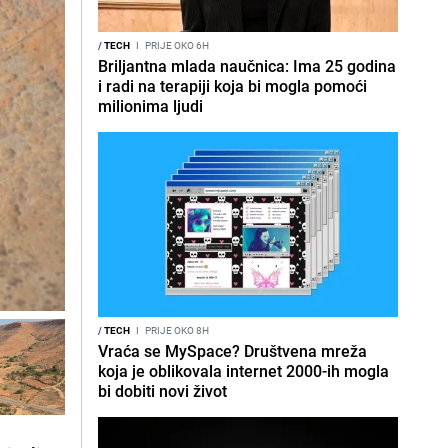
/
TECH
I
PRIJE OKO 6H
Briljantna mlada naučnica: Ima 25 godina
i radi na terapiji koja bi mogla pomoći
milionima ljudi
/
TECH
I
PRIJE OKO 8H
Vraća se MySpace? Društvena mreža
koja je oblikovala internet 2000-ih mogla
bi dobiti novi život