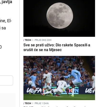
 javlja
ne, El-
i sa
/
TECH
I
PRIJE OKO 20H
Sve se prati uživo: Dio rakete SpaceX-a
0
srušit će se na Mjesec
/
TECH
I
PRIJE 1 DAN