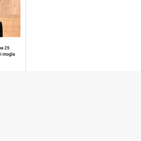
ma 25
 bi mogla