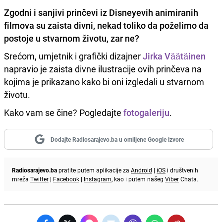
Zgodni i sanjivi prinčevi iz Disneyevih animiranih
filmova su zaista divni, nekad toliko da poželimo
da
postoje u stvarnom životu, zar ne?
Srećom, umjetnik i grafički dizajner
Jirka Väätäinen
napravio je zaista divne ilustracije ovih prinčeva na
kojima je prikazano kako bi oni izgledali u stvarnom
životu.
Kako vam se čine? Pogledajte
fotogaleriju
.
Dodajte Radiosarajevo.ba u omiljene Google izvore
Radiosarajevo.ba
pratite putem aplikacije za
Android
|
iOS
i društvenih
mreža
Twitter
|
Facebook
|
Instagram
, kao i putem našeg
Viber
Chata.