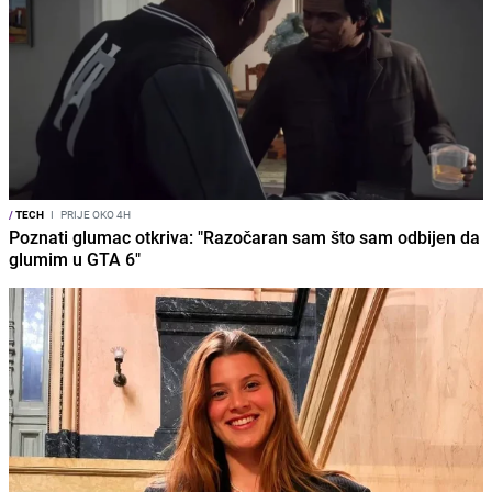
/
TECH
I
PRIJE OKO 4H
Poznati glumac otkriva: "Razočaran sam što sam odbijen da
glumim u GTA 6"