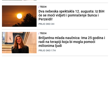
/
TECH
Dva nebeska spektakla 12. augusta: Iz BiH
će se moći vidjeti i pomračenje Sunca i
Perzeidi!
PRIJE OKO 3H
/
TECH
Briljantna mlada naučnica: Ima 25 godina i
radi na terapiji koja bi mogla pomoći
milionima ljudi
PRIJE OKO 17H