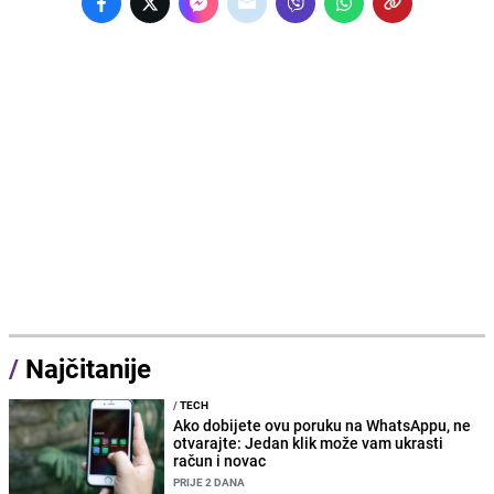
/
Najčitanije
/
TECH
Ako dobijete ovu poruku na WhatsAppu, ne
otvarajte: Jedan klik može vam ukrasti
račun i novac
PRIJE 2 DANA