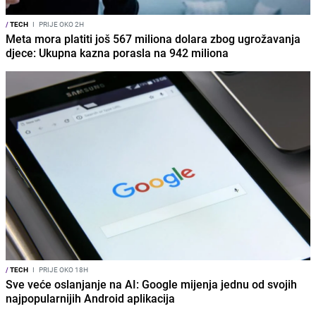
/
TECH
I
PRIJE OKO 2H
Meta mora platiti još 567 miliona dolara zbog ugrožavanja
djece: Ukupna kazna porasla na 942 miliona
/
TECH
I
PRIJE OKO 18H
Sve veće oslanjanje na AI: Google mijenja jednu od svojih
najpopularnijih Android aplikacija