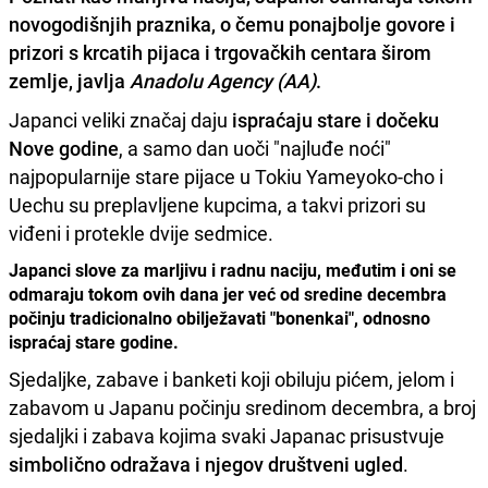
novogodišnjih praznika
, o čemu ponajbolje govore i
prizori s krcatih pijaca i trgovačkih centara širom
zemlje, javlja
Anadolu Agency (AA)
.
Japanci veliki značaj daju
ispraćaju stare i dočeku
Nove godine
, a samo dan uoči "najluđe noći"
najpopularnije stare pijace u Tokiu Yameyoko-cho i
Uechu su preplavljene kupcima, a takvi prizori su
viđeni i protekle dvije sedmice.
Japanci slove za marljivu i radnu naciju, međutim i oni se
odmaraju tokom ovih dana jer već od sredine decembra
počinju tradicionalno obilježavati "bonenkai", odnosno
ispraćaj stare godine.
Sjedaljke, zabave i banketi koji obiluju pićem, jelom i
zabavom u Japanu počinju sredinom decembra, a broj
sjedaljki i zabava kojima svaki Japanac prisustvuje
simbolično odražava i njegov društveni ugled
.