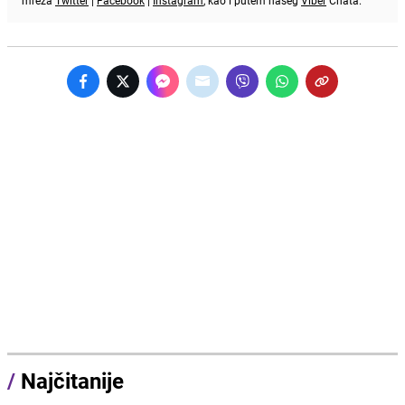
mreža
Twitter
|
Facebook
|
Instagram
, kao i putem našeg
Viber
Chata.
/
Najčitanije