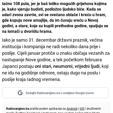
tačno 108 puta, jer je baš toliko mogućih grijehova kojima
je, kako vjeruju budisti, podložno ljudsko biće. Kada se
udari zvona završe, svi se svečano oblače i kreću u hram,
gde kupuju nove amajlije, da im čuvaju sreću u Novoj
godini, a stare, koje su kupili prethodne godine, spaljuju se
na lomači u dvorištu hrama.
Iako je samo 31. decembar državni praznik, većina
institucija i kompanija ne radi nekoliko dana prije i
poslije. Cijeli januar protiče u znaku običaja vezanih za
nastupanje Nove godine, a tek početkom februara
Japanci postaju
oni stari, neumorni, vrijedni ljudi
, koji
ne idu na godišnje odmore, ostaju dugo na poslu i
poslije kraja radnog vremena.
Dodajte Radiosarajevo.ba u omiljene Google izvore
Radiosarajevo.ba
pratite putem aplikacije za
Android
|
iOS
i društvenih