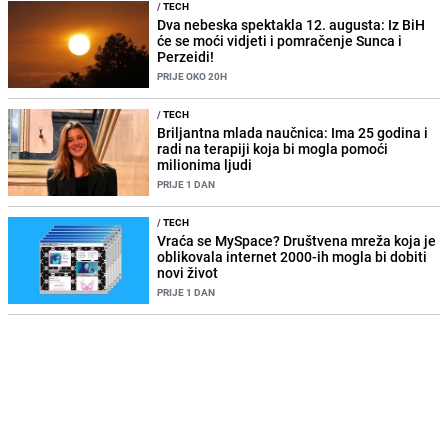
/
TECH
Dva nebeska spektakla 12. augusta: Iz BiH
će se moći vidjeti i pomračenje Sunca i
Perzeidi!
PRIJE OKO 20H
/
TECH
Briljantna mlada naučnica: Ima 25 godina i
radi na terapiji koja bi mogla pomoći
milionima ljudi
PRIJE 1 DAN
/
TECH
Vraća se MySpace? Društvena mreža koja je
oblikovala internet 2000-ih mogla bi dobiti
novi život
PRIJE 1 DAN