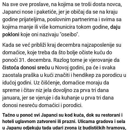
Na sve ove proslave, na kojima se troši dosta novca,
Japanci nose i paketiće, jer je običaj da se na kraju
godine prijateljima, poslovnim partnerima i svima sa
kojima manje ili više komunicira tokom godine,
daju
pokloni
koje oni nazivaju "oseibo".
Kada se već približi kraj decembra najzaposlenije su
domaćice, koje treba da što bolje očiste kuću do
ponoći 31. decembra. Razlog tome je vjerovanje da
čistoća donosi sreću
u Novoj godini, pa će i svaka
zaostala praška u kući značiti i hendikep za porodicu u
idućoj godini. Uz čišćenje, domaćice moraju da
spreme i čitav niz jela dovoljno za prva tri dana
januara, jer se vjeruje i da kuhanje u prva tri dana
donosi nesreću domaćici i porodici.
Tačno u ponoć svi Japanci su kod kuća, dok su restorani i
hoteli uglavnom zatvoreni ili prazni. Ulicama gradova i sela
u Japanu odjekuju tada udari zvona iz budističkih hramova,