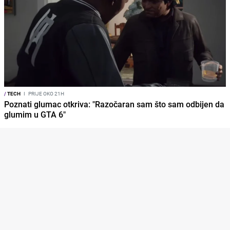
/
TECH
I
PRIJE OKO 21H
Poznati glumac otkriva: "Razočaran sam što sam odbijen da
glumim u GTA 6"