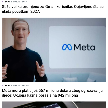
/
TECH
I
PRIJE 1 DAN
Stiže velika promjena za Gmail korisnike: Objavljeno šta se
ukida početkom 2027.
/
TECH
I
PRIJE 2 DANA
Meta mora platiti još 567 miliona dolara zbog ugrožavanja
djece: Ukupna kazna porasla na 942 miliona