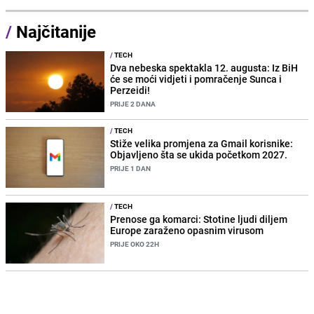
/
Najčitanije
/
TECH
Dva nebeska spektakla 12. augusta: Iz BiH
će se moći vidjeti i pomračenje Sunca i
Perzeidi!
PRIJE 2 DANA
/
TECH
Stiže velika promjena za Gmail korisnike:
Objavljeno šta se ukida početkom 2027.
PRIJE 1 DAN
/
TECH
Prenose ga komarci: Stotine ljudi diljem
Europe zaraženo opasnim virusom
PRIJE OKO 22H