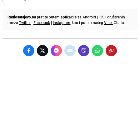
Radiosarajevo.ba
pratite putem aplikacije za
Android
|
iOS
i društvenih
mreža
Twitter
|
Facebook
|
Instagram
, kao i putem našeg
Viber
Chata.