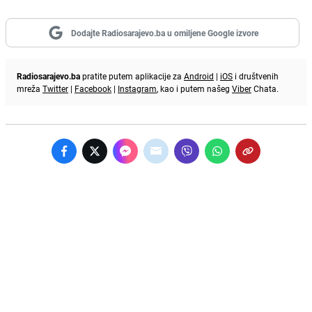
Dodajte Radiosarajevo.ba u omiljene Google izvore
Radiosarajevo.ba
pratite putem aplikacije za
Android
|
iOS
i društvenih
mreža
Twitter
|
Facebook
|
Instagram
, kao i putem našeg
Viber
Chata.