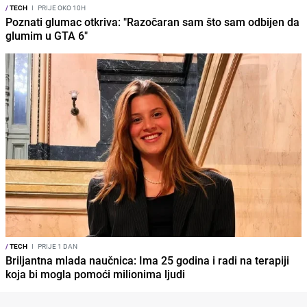
/
TECH
I
PRIJE OKO 10H
Poznati glumac otkriva: "Razočaran sam što sam odbijen da
glumim u GTA 6"
/
TECH
I
PRIJE 1 DAN
Briljantna mlada naučnica: Ima 25 godina i radi na terapiji
koja bi mogla pomoći milionima ljudi