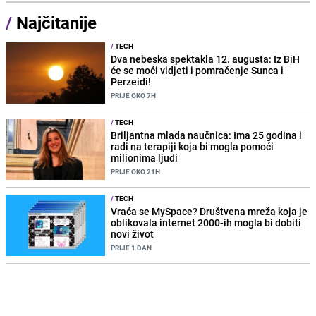
/
Najčitanije
/
TECH
Dva nebeska spektakla 12. augusta: Iz BiH
će se moći vidjeti i pomračenje Sunca i
Perzeidi!
PRIJE OKO 7H
/
TECH
Briljantna mlada naučnica: Ima 25 godina i
radi na terapiji koja bi mogla pomoći
milionima ljudi
PRIJE OKO 21H
/
TECH
Vraća se MySpace? Društvena mreža koja je
oblikovala internet 2000-ih mogla bi dobiti
novi život
PRIJE 1 DAN