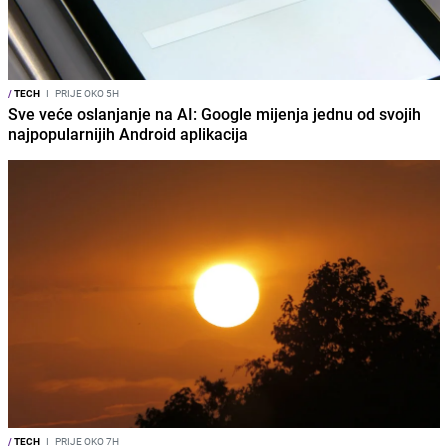
/
TECH
I
PRIJE OKO 5H
Sve veće oslanjanje na AI: Google mijenja jednu od svojih
najpopularnijih Android aplikacija
/
TECH
I
PRIJE OKO 7H