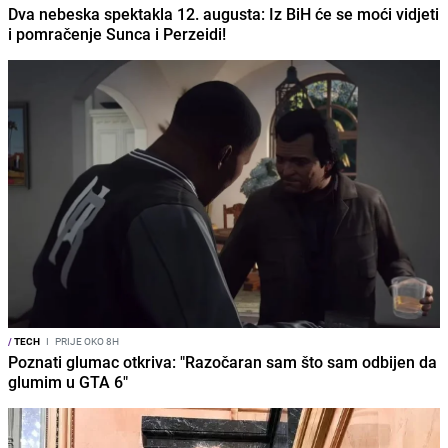
Dva nebeska spektakla 12. augusta: Iz BiH će se moći vidjeti
i pomračenje Sunca i Perzeidi!
/
TECH
I
PRIJE OKO 8H
Poznati glumac otkriva: "Razočaran sam što sam odbijen da
glumim u GTA 6"