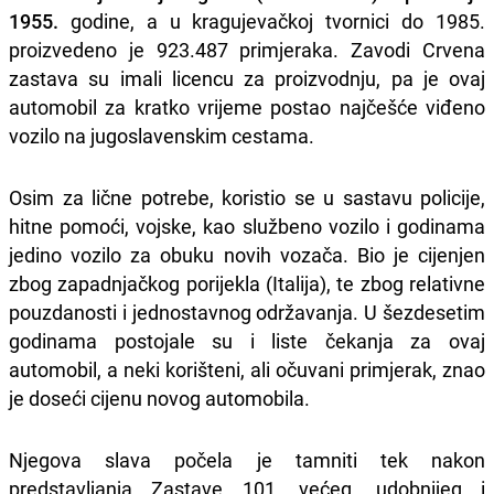
1955.
godine, a u kragujevačkoj tvornici do 1985.
proizvedeno je 923.487 primjeraka. Zavodi Crvena
zastava su imali licencu za proizvodnju, pa je ovaj
automobil za kratko vrijeme postao najčešće viđeno
vozilo na jugoslavenskim cestama.
Osim za lične potrebe, koristio se u sastavu policije,
hitne pomoći, vojske, kao službeno vozilo i godinama
jedino vozilo za obuku novih vozača. Bio je cijenjen
zbog zapadnjačkog porijekla (Italija), te zbog relativne
pouzdanosti i jednostavnog održavanja. U šezdesetim
godinama postojale su i liste čekanja za ovaj
automobil, a neki korišteni, ali očuvani primjerak, znao
je doseći cijenu novog automobila.
Njegova slava počela je tamniti tek nakon
predstavljanja Zastave 101, većeg, udobnijeg i