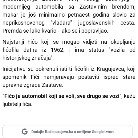
modernijeg automobila sa Zastavinim brendom,
makar je još minimalno petnaest godina slovio za
neprikosnovenog "vladara" jugoslavenskih cesta.
Premda se lako kvario - lako se i popravljao.
Najstariji Fićo koji se mogao vidjeti na okupljanju
fićofila datira iz 1962. i ima status "vozila od
historijskog značaja".
Inicijativu su pokrenuli isti ti fićofili iz Kragujevca, koji
spomenik Fići namjeravaju postaviti ispred stare
upravne zgrade Zastave.
"Fićo je automobil koji se voli, sve drugo se vozi"
, kažu
ljubitelji fića.
Dodajte Radiosarajevo.ba u omiljene Google izvore