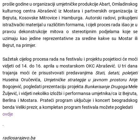
prošle godine u organizaciji umjetničke produkcije Abart, Omladinskog
kulturnog centra Abrašević iz Mostara i partnerskih organizacija iz
Bejruta, Kosovske Mitrovice i Hamburga. Autorski radovi, prikupljeni
istraživački materijal u različitim formama, i cijeli proces rada išao je u
pravcu dekonstrukcije mitova o stereotipnim podjelama koje se
uzimaju kao jedine reprezentativne za sredine kakve su Mostar ili
Bejrut, na primjer.
Sažetak cijelog procesa rada na festivalu i projektu posjetioci će moći
vidjeti od 14. do 16. aprila u mostarskom OKC Abrašević. U tri dana
trajanja moći će prisustvovati predavanjima
Stati, šetati, poletjeti
Huseina Oručevića,
Umjetničke strategije u javnom prostoru
Anje
Bogojević, pogledati prezentaciju projekta
Bunkerisanje Drugoga
Mele
Žuljević, i vidjeti nekoliko izložbi i performansa umjetnika/ca iz Bejruta,
Berlina i Mostara. Prateći program uključuje i koncert beogradskog
benda Veliki prezir, a kompletan program festivala možete pogledati
ovdje
.
radiosarajevo.ba