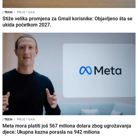
/
TECH
I
PRIJE 1 DAN
Stiže velika promjena za Gmail korisnike: Objavljeno šta se
ukida početkom 2027.
/
TECH
I
PRIJE 1 DAN
Meta mora platiti još 567 miliona dolara zbog ugrožavanja
djece: Ukupna kazna porasla na 942 miliona