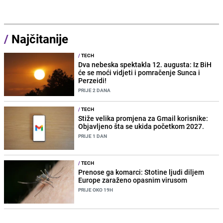
/
Najčitanije
/
TECH
Dva nebeska spektakla 12. augusta: Iz BiH
će se moći vidjeti i pomračenje Sunca i
Perzeidi!
PRIJE 2 DANA
/
TECH
Stiže velika promjena za Gmail korisnike:
Objavljeno šta se ukida početkom 2027.
PRIJE 1 DAN
/
TECH
Prenose ga komarci: Stotine ljudi diljem
Europe zaraženo opasnim virusom
PRIJE OKO 19H