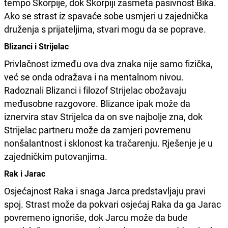
tempo Škorpije, dok Škorpiji zasmeta pasivnost Bika.
Ako se strast iz spavaće sobe usmjeri u zajednička
druženja s prijateljima, stvari mogu da se poprave.
Blizanci i Strijelac
Privlačnost između ova dva znaka nije samo fizička,
već se onda odražava i na mentalnom nivou.
Radoznali Blizanci i filozof Strijelac obožavaju
međusobne razgovore. Blizance ipak može da
iznervira stav Strijelca da on sve najbolje zna, dok
Strijelac partneru može da zamjeri povremenu
nonšalantnost i sklonost ka tračarenju. Rješenje je u
zajedničkim putovanjima.
Rak i Jarac
Osjećajnost Raka i snaga Jarca predstavljaju pravi
spoj. Strast može da pokvari osjećaj Raka da ga Jarac
povremeno ignoriše, dok Jarcu može da bude