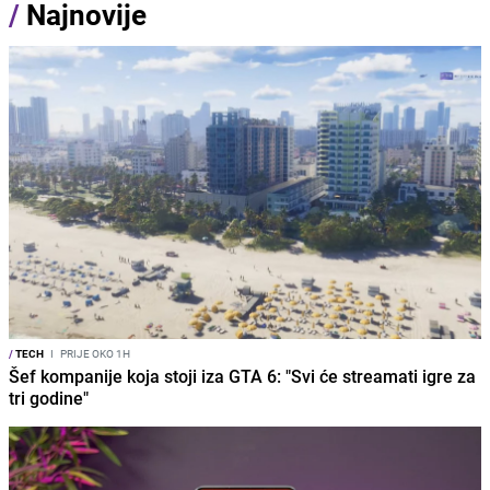
/
Najnovije
/
TECH
I
PRIJE OKO 1H
Šef kompanije koja stoji iza GTA 6: "Svi će streamati igre za
tri godine"