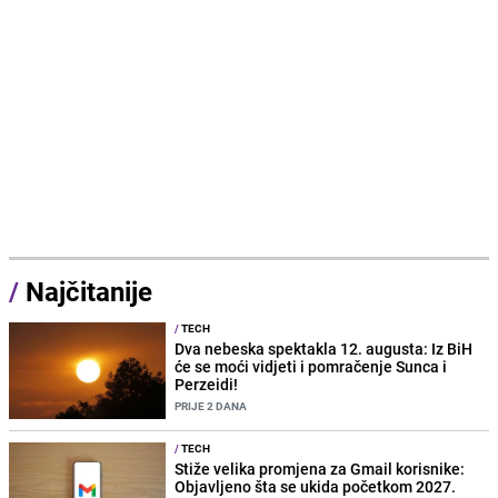
/
Najčitanije
/
TECH
Dva nebeska spektakla 12. augusta: Iz BiH
će se moći vidjeti i pomračenje Sunca i
Perzeidi!
PRIJE 2 DANA
/
TECH
Stiže velika promjena za Gmail korisnike:
Objavljeno šta se ukida početkom 2027.