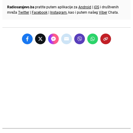
Radiosarajevo.ba
pratite putem aplikacije za
Android
|
iOS
i društvenih
mreža
Twitter
|
Facebook
|
Instagram
, kao i putem našeg
Viber
Chata.