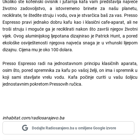
Ukoliko ste kofeinski ovisnik i jutarnja kafa vam predstavlja najveće
životno zadovoljstvo, a istovremeno brinete za našu planetu,
reciklirate, te štedite struju i vodu, ova je stvarčica baš za vas. Presso
Espresso pravi jednako dobru kafu kao i klasični cafe-aparat, ali ne
troši struju i moguće ga je reciklirati nakon što završi njegov životni
vijek. Ovog aluminijskog ljepotana dizajnirao je Patrick Hunt, a pored
ekološke osviještenosti njegova najveća snaga je u vrhunski lijepom
dizajnu. Cijena mu je oko 100 dolara.
Presso Espresso radi na jednostavnom principu klasičnih aparata,
osim što, pored spremnika za kafu po vašoj želji, on ima i spremnik u
koji sami stavljate vrelu vodu. Kafa počinje curiti u vašu šoljicu
jednostavnim pokretom Pressovih ručica.
inhabitat.com/radiosarajevo.ba
Dodajte Radiosarajevo.ba u omiljene Google izvore