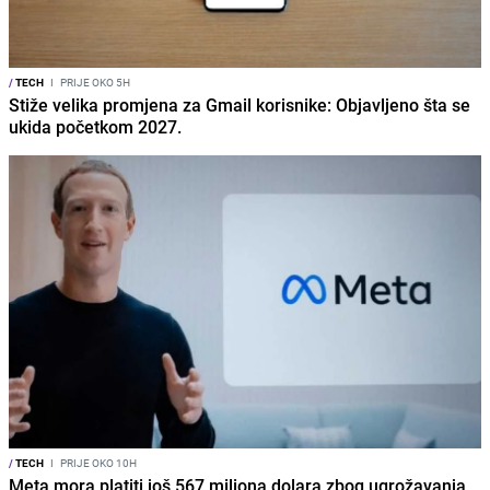
/
TECH
I
PRIJE OKO 5H
Stiže velika promjena za Gmail korisnike: Objavljeno šta se
ukida početkom 2027.
/
TECH
I
PRIJE OKO 10H
Meta mora platiti još 567 miliona dolara zbog ugrožavanja