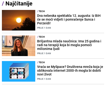
/
Najčitanije
/
TECH
Dva nebeska spektakla 12. augusta: Iz BiH
će se moći vidjeti i pomračenje Sunca i
Perzeidi!
PRIJE 1 DAN
/
TECH
Briljantna mlada naučnica: Ima 25 godina i
radi na terapiji koja bi mogla pomoći
milionima ljudi
PRIJE 1 DAN
/
TECH
Vraća se MySpace? Društvena mreža koja je
oblikovala internet 2000-ih mogla bi dobiti
novi život
PRIJE 1 DAN