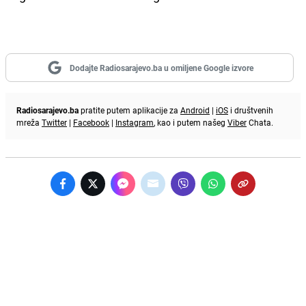
Dodajte Radiosarajevo.ba u omiljene Google izvore
Radiosarajevo.ba
pratite putem aplikacije za
Android
|
iOS
i društvenih
mreža
Twitter
|
Facebook
|
Instagram
, kao i putem našeg
Viber
Chata.