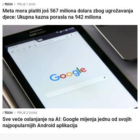
/
TECH
I
PRIJE 1 DAN
Meta mora platiti još 567 miliona dolara zbog ugrožavanja
djece: Ukupna kazna porasla na 942 miliona
/
TECH
I
PRIJE 2 DANA
Sve veće oslanjanje na AI: Google mijenja jednu od svojih
najpopularnijih Android aplikacija