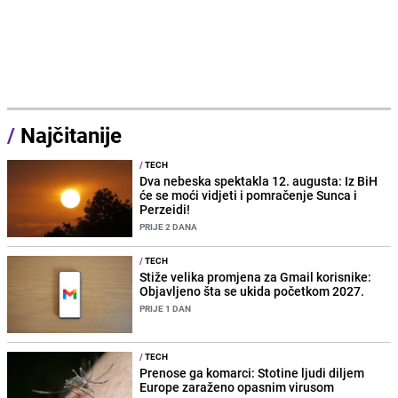
/
Najčitanije
/
TECH
Dva nebeska spektakla 12. augusta: Iz BiH
će se moći vidjeti i pomračenje Sunca i
Perzeidi!
PRIJE 2 DANA
/
TECH
Stiže velika promjena za Gmail korisnike:
Objavljeno šta se ukida početkom 2027.
PRIJE 1 DAN
/
TECH
Prenose ga komarci: Stotine ljudi diljem
Europe zaraženo opasnim virusom