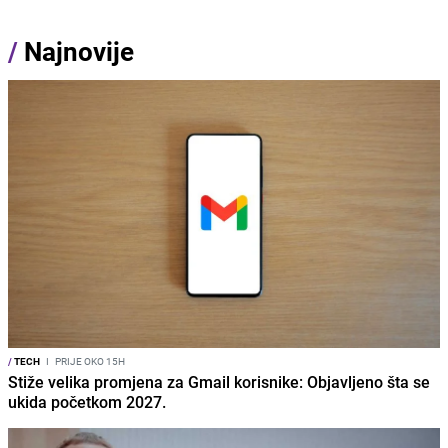
/
Najnovije
/
TECH
I
PRIJE OKO 15H
Stiže velika promjena za Gmail korisnike: Objavljeno šta se
ukida početkom 2027.