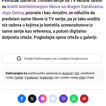
Povratak
Game of Thrones
serije na TV ekrane fanovi
su
kratili kombiniranjem likova sa drugim franšizama
.
Anja Delisa
, poznata i kao
AniaEm
, se odlučila da
predstavi same likove iz TV serije, pa je tako uradila
niz radova u kojima je koristila
screenshotove
iz
same serije kao referencu, a potom digitalno
dotjerala crteže. Pogledajte njene crteže u galeriji.
Dodajte Radiosarajevo.ba u omiljene Google izvore
Radiosarajevo.ba
pratite putem aplikacije za
Android
|
iOS
i društvenih
mreža
Twitter
|
Facebook
|
Instagram
, kao i putem našeg
Viber
Chata.