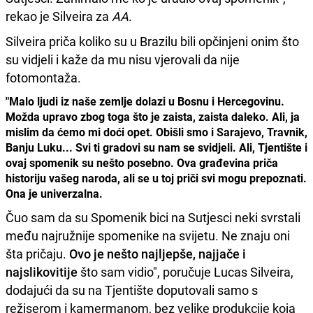
rekao je Silveira za
AA
.
Silveira priča koliko su u Brazilu bili opčinjeni onim što
su vidjeli i kaže da mu nisu vjerovali da nije
fotomontaža.
"Malo ljudi iz naše zemlje dolazi u Bosnu i Hercegovinu.
Možda upravo zbog toga što je zaista, zaista daleko. Ali, ja
mislim da ćemo mi doći opet. Obišli smo i Sarajevo, Travnik,
Banju Luku... Svi ti gradovi su nam se svidjeli. Ali, Tjentište i
ovaj spomenik su nešto posebno. Ova građevina priča
historiju vašeg naroda, ali se u toj priči svi mogu prepoznati.
Ona je univerzalna.
Čuo sam da su Spomenik bici na Sutjesci neki svrstali
među najružnije spomenike na svijetu. Ne znaju oni
šta pričaju.
Ovo je nešto najljepše, najjače i
najslikovitije
što sam vidio", poručuje Lucas Silveira,
dodajući da su na Tjentište doputovali samo s
režiserom i kamermanom, bez velike produkcije koja