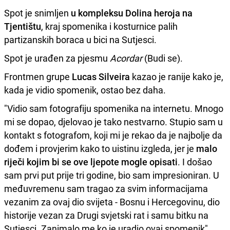
Spot je snimljen
u kompleksu Dolina heroja na
Tjentištu
, kraj spomenika i kosturnice palih
partizanskih boraca u bici na Sutjesci.
Spot je urađen za pjesmu
Acordar
(Budi se).
Frontmen grupe
Lucas Silveira
kazao je ranije kako je,
kada je vidio spomenik, ostao bez daha.
"Vidio sam fotografiju spomenika na internetu. Mnogo
mi se dopao, djelovao je tako nestvarno. Stupio sam u
kontakt s fotografom, koji mi je rekao da je najbolje da
dođem i provjerim kako to uistinu izgleda, jer je
malo
riječi kojim bi se ove ljepote mogle opisati
. I došao
sam prvi put prije tri godine, bio sam impresioniran. U
međuvremenu sam tragao za svim informacijama
vezanim za ovaj dio svijeta - Bosnu i Hercegovinu, dio
historije vezan za Drugi svjetski rat i samu bitku na
Sutjesci. Zanimalo me ko je uradio ovaj spomenik",