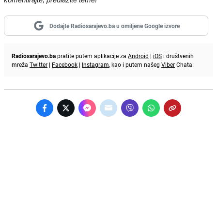
Dodajte Radiosarajevo.ba u omiljene Google izvore
Radiosarajevo.ba
pratite putem aplikacije za
Android
|
iOS
i društvenih
mreža
Twitter
|
Facebook
|
Instagram
, kao i putem našeg
Viber
Chata.