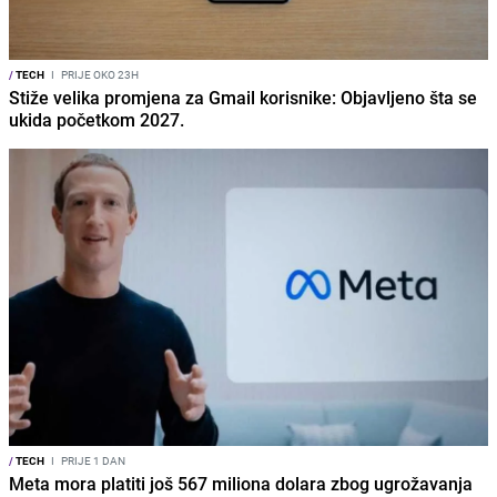
/
TECH
I
PRIJE OKO 23H
Stiže velika promjena za Gmail korisnike: Objavljeno šta se
ukida početkom 2027.
/
TECH
I
PRIJE 1 DAN
Meta mora platiti još 567 miliona dolara zbog ugrožavanja