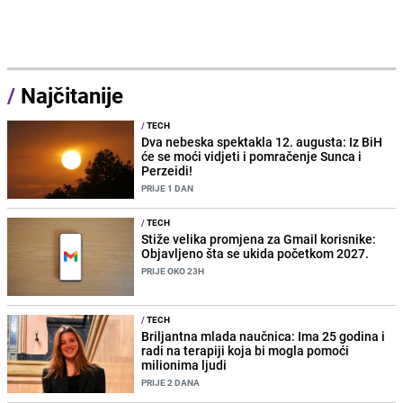
/
Najčitanije
/
TECH
Dva nebeska spektakla 12. augusta: Iz BiH
će se moći vidjeti i pomračenje Sunca i
Perzeidi!
PRIJE 1 DAN
/
TECH
Stiže velika promjena za Gmail korisnike:
Objavljeno šta se ukida početkom 2027.
PRIJE OKO 23H
/
TECH
Briljantna mlada naučnica: Ima 25 godina i
radi na terapiji koja bi mogla pomoći
milionima ljudi
PRIJE 2 DANA