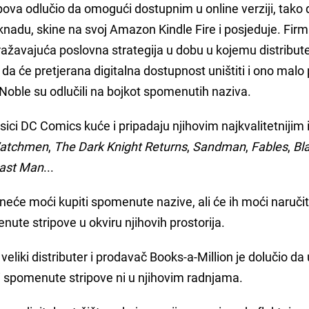
ova odlučio da omogući dostupnim u online verziji, tako 
nadu, skine na svoj Amazon Kindle Fire i posjeduje. Fir
ažavajuća poslovna strategija u dobu u kojemu distribute
i da će pretjerana digitalna dostupnost uništiti i ono malo
& Noble su odlučili na bojkot spomenutih naziva.
asici DC Comics kuće i pripadaju njihovim najkvalitetnijim 
atchmen
,
The Dark Knight Returns
,
Sandman
,
Fables
,
Bl
Last Man
...
neće moći kupiti spomenute nazive, ali će ih moći naručit
nute stripove u okviru njihovih prostorija.
eliki distributer i prodavač Books-a-Million je dolučio da 
ti spomenute stripove ni u njihovim radnjama.