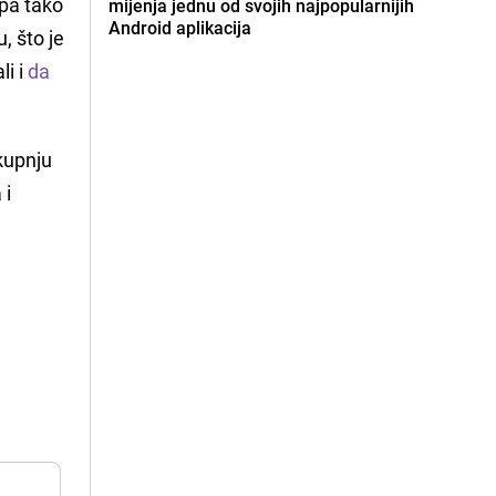
 pa tako
mijenja jednu od svojih najpopularnijih
Android aplikacija
, što je
i i
da
 kupnju
 i