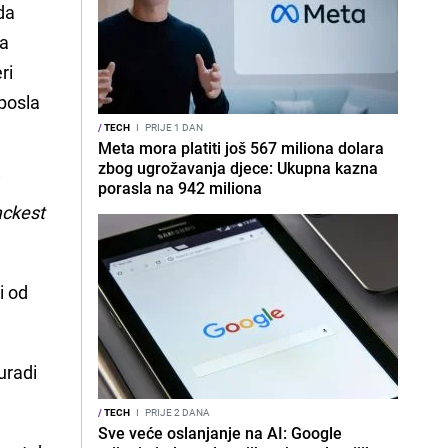
da
ma
ri
 posla
/
TECH
I
PRIJE 1 DAN
Meta mora platiti još 567 miliona dolara
zbog ugrožavanja djece: Ukupna kazna
i
porasla na 942 miliona
ackest
i od
uradi
/
TECH
I
PRIJE 2 DANA
Sve veće oslanjanje na AI: Google