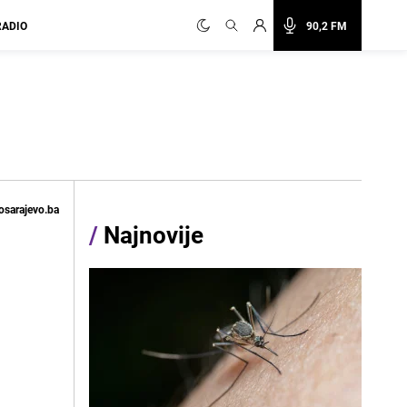
RADIO
90,2 FM
osarajevo.ba
/
Najnovije