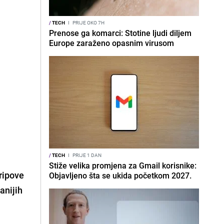
/
TECH
I
PRIJE OKO 7H
Prenose ga komarci: Stotine ljudi diljem
Europe zaraženo opasnim virusom
/
TECH
I
PRIJE 1 DAN
Stiže velika promjena za Gmail korisnike:
tripove
Objavljeno šta se ukida početkom 2027.
anijih