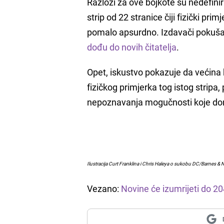
Razlozi za ove bojkote su nedefinir
strip od 22 stranice čiji fizički pr
pomalo apsurdno. Izdavači pokušava
dođu do novih čitatelja
.
Opet, iskustvo pokazuje da većina k
fizičkog primjerka tog istog stripa
nepoznavanja mogučnosti koje don
Ilustracija Curt Franklina i Chris Haleya o sukobu DC/Barnes & 
Vezano:
Novine će izumrijeti do 2