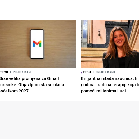
TECH
I
PRIJE 1 DAN
/
TECH
I
PRIJE 2 DANA
Stiže velika promjena za Gmail
Briljantna mlada naučnica: I
korisnike: Objavljeno šta se ukida
godina i radi na terapiji koja
početkom 2027.
pomoći milionima ljudi