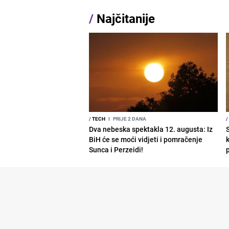
/
Najčitanije
/
TECH
I
PRIJE 2 DANA
/
Dva nebeska spektakla 12. augusta: Iz
BiH će se moći vidjeti i pomračenje
Sunca i Perzeidi!