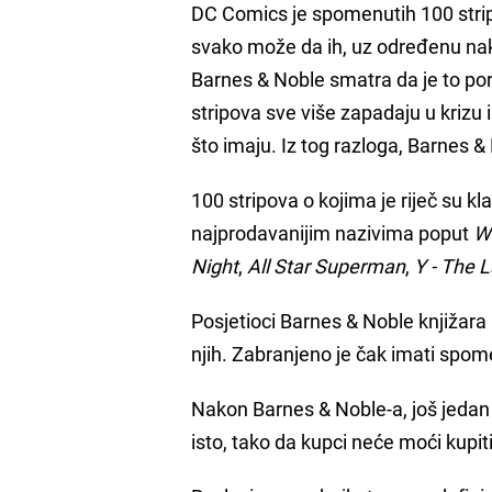
DC Comics je spomenutih 100 strip
svako može da ih, uz određenu nak
Barnes & Noble smatra da je to por
stripova sve više zapadaju u krizu 
što imaju. Iz tog razloga, Barnes 
100 stripova o kojima je riječ su kl
najprodavanijim nazivima poput
W
Night
,
All Star Superman
,
Y - The 
Posjetioci Barnes & Noble knjižara 
njih. Zabranjeno je čak imati spome
Nakon Barnes & Noble-a, još jedan v
isto, tako da kupci neće moći kupi