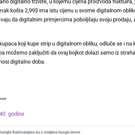
ano digitalno tržište, u kojemu cijena proizvoda fluktuira,
imjerak košta 2,99$ ima istu cijenu u svome digitalnom obliku
ju da digitalnim primjercima poboljšaju svoju prodaju, al
upaca koji kupe strip u digitalnom obliku, odluče se i na
, pa možemo zaključiti da ovaj bojkot dolazi samo iz straha
osi digitalno doba.
Noble
040. godine
Dodajte Radiosarajevo.ba u omiljene Google izvore