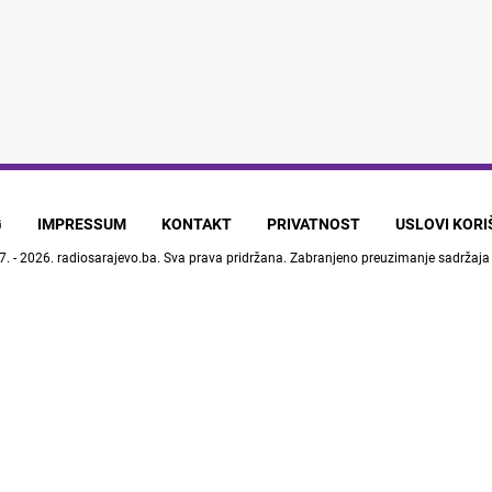
G
IMPRESSUM
KONTAKT
PRIVATNOST
USLOVI KOR
7. - 2026.
radiosarajevo.ba
. Sva prava pridržana. Zabranjeno preuzimanje sadržaja