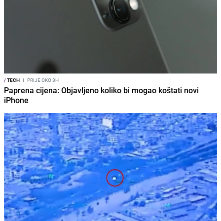
/
TECH
I
PRIJE OKO 3H
Paprena cijena: Objavljeno koliko bi mogao koštati novi
iPhone