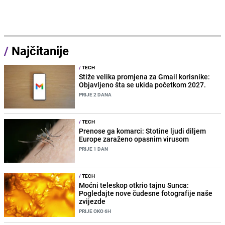
/
Najčitanije
/
TECH
Stiže velika promjena za Gmail korisnike:
Objavljeno šta se ukida početkom 2027.
PRIJE 2 DANA
/
TECH
Prenose ga komarci: Stotine ljudi diljem
Europe zaraženo opasnim virusom
PRIJE 1 DAN
/
TECH
Moćni teleskop otkrio tajnu Sunca:
Pogledajte nove čudesne fotografije naše
zvijezde
PRIJE OKO 6H