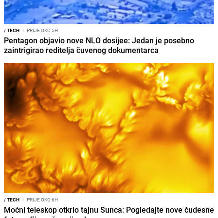
/
TECH
I
PRIJE OKO 5H
Pentagon objavio nove NLO dosijee: Jedan je posebno
zaintrigirao reditelja čuvenog dokumentarca
/
TECH
I
PRIJE OKO 6H
Moćni teleskop otkrio tajnu Sunca: Pogledajte nove čudesne