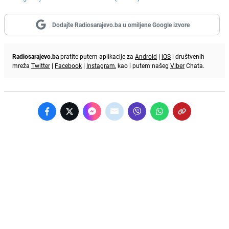
Dodajte Radiosarajevo.ba u omiljene Google izvore
Radiosarajevo.ba
pratite putem aplikacije za
Android
|
iOS
i društvenih
mreža
Twitter
|
Facebook
|
Instagram
, kao i putem našeg
Viber
Chata.