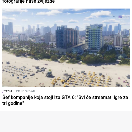
fotografije naše zvijezde
/
TECH
I
PRIJE OKO 6H
Šef kompanije koja stoji iza GTA 6: "Svi će streamati igre za
tri godine"