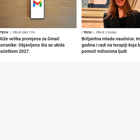
TECH
I
PRIJE OKO 17H
/
TECH
I
PRIJE 2 DANA
Stiže velika promjena za Gmail
Briljantna mlada naučnica: I
korisnike: Objavljeno šta se ukida
godina i radi na terapiji koja
početkom 2027.
pomoći milionima ljudi