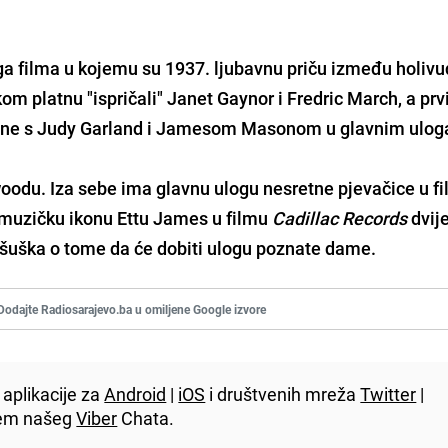
ga filma u kojemu su 1937. ljubavnu priču između holiv
kom platnu "ispričali" Janet Gaynor i Fredric March, a prv
dine s Judy Garland i Jamesom Masonom u glavnim ulo
woodu. Iza sebe ima glavnu ulogu nesretne pjevačice u f
i muzičku ikonu Ettu James u filmu
Cadillac Records
dvij
o šuška o tome da će dobiti ulogu poznate dame.
Dodajte Radiosarajevo.ba u omiljene Google izvore
aplikacije za
Android
|
iOS
i društvenih mreža
Twitter
|
utem našeg
Viber
Chata.