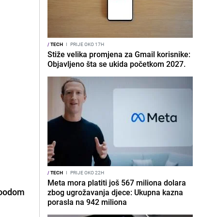
/
TECH
I
PRIJE OKO 17H
Stiže velika promjena za Gmail korisnike:
Objavljeno šta se ukida početkom 2027.
/
TECH
I
PRIJE OKO 22H
Meta mora platiti još 567 miliona dolara
woodom
zbog ugrožavanja djece: Ukupna kazna
porasla na 942 miliona