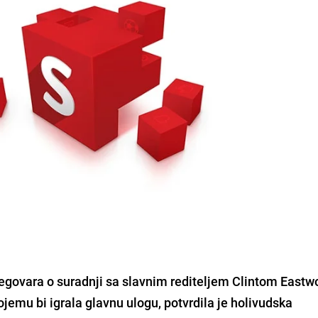
egovara o suradnji sa slavnim rediteljem Clintom East
ojemu bi igrala glavnu ulogu, potvrdila je holivudska