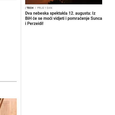
/
TECH
I
PRIJE 1 DAN
Dva nebeska spektakla 12. augusta: Iz
BiH će se moći vidjeti i pomračenje Sunca
i Perzeidi!