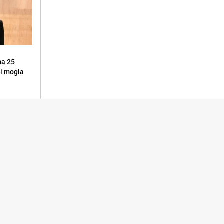
ma 25
 bi mogla