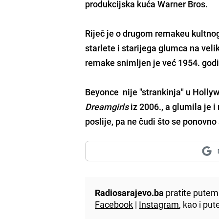
produkcijska kuća Warner Bros.
Riječ je o drugom remakeu kultno
starlete i starijega glumca na veli
remake snimljen je već 1954. go
Beyonce nije "strankinja" u Holly
Dreamgirls
iz 2006., a glumila je 
poslije, pa ne čudi što se ponovn
Radiosarajevo.ba
pratite putem 
Facebook
|
Instagram
, kao i p