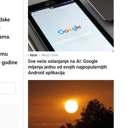
udske
i
gama.
ilmu
/
TECH
I
PRIJE 1 DAN
Sve veće oslanjanje na AI: Google
e godine
mijenja jednu od svojih najpopularnijih
Android aplikacija